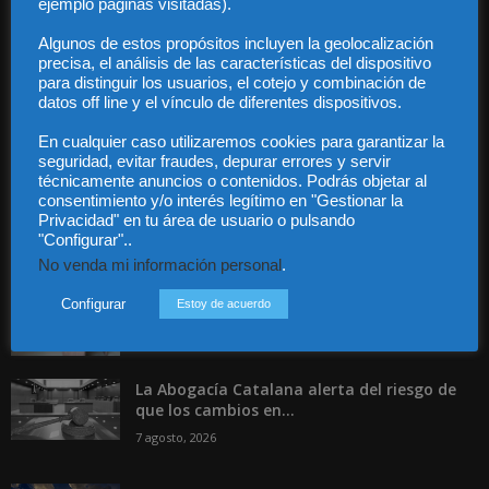
ejemplo páginas visitadas).
Contacto
Guía Colaboradores
Algunos de estos propósitos incluyen la geolocalización
precisa, el análisis de las características del dispositivo
para distinguir los usuarios, el cotejo y combinación de
Contáctanos:
info@diariojuridico.com
datos off line y el vínculo de diferentes dispositivos.
En cualquier caso utilizaremos cookies para garantizar la
seguridad, evitar fraudes, depurar errores y servir
técnicamente anuncios o contenidos. Podrás objetar al
consentimiento y/o interés legítimo en "Gestionar la
Privacidad" en tu área de usuario o pulsando
"Configurar"..
Incluso más noticias
No venda mi información personal
.
Especialización total: por qué TBF Abogados
es el referente en derecho...
Configurar
Estoy de acuerdo
7 agosto, 2026
La Abogacía Catalana alerta del riesgo de
que los cambios en...
7 agosto, 2026