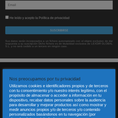
He leído y acepto la Política de privacidad
Sus datos serán incorporados a un fichero automatizado con el objeto exclusivo de dar
respuesta a su suscripción Dicho fichero es de titularidad exclusiva de LEXDIR GLOBAL
S.L. y no será cedido a un tercero en ningún caso.
Nos preocupamos por tu privacidad
Utilizamos cookies e identificadores propios y de terceros
con tu consentimiento y/o nuestro interés legítimo, con el
propósito de almacenar o acceder a información en tu
Audiencia y Publicidad
dispositivo, recabar datos personales sobre la audiencia
Quiénes somos
para desarrollar y mejorar productos así como mostrar y
Legal
medir anuncios propios y/o de terceros y/o contenido
Privacidad
personalizados basándonos en tu navegación (por