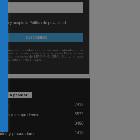
leído y acepto la Política de privacidad
tos serán incorporados a un fichero automatizado con el
exclusivo de dar respuesta a su suscripción Dicho fichero
titularidad exclusiva de LEXDIR GLOBAL S.L. y no será
 a un tercero en ningún caso.
egoría popular
7412
lidad
5572
ación y jurisprudencia
3498
ón
1413
dos y procuradores