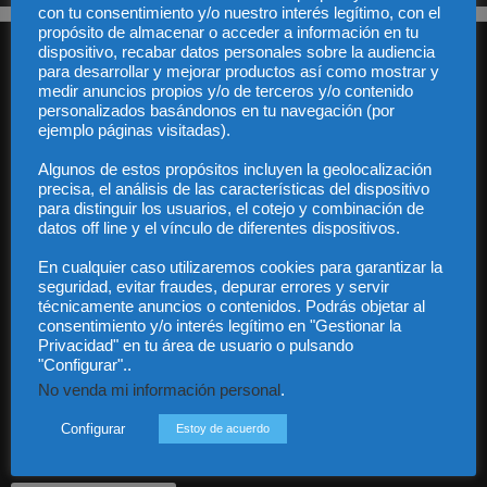
con tu consentimiento y/o nuestro interés legítimo, con el
propósito de almacenar o acceder a información en tu
dispositivo, recabar datos personales sobre la audiencia
para desarrollar y mejorar productos así como mostrar y
medir anuncios propios y/o de terceros y/o contenido
personalizados basándonos en tu navegación (por
ejemplo páginas visitadas).
Audiencia y Publicidad
Algunos de estos propósitos incluyen la geolocalización
precisa, el análisis de las características del dispositivo
Quiénes somos
para distinguir los usuarios, el cotejo y combinación de
Legal
datos off line y el vínculo de diferentes dispositivos.
Privacidad
Contacto
En cualquier caso utilizaremos cookies para garantizar la
Guía Colaboradores
seguridad, evitar fraudes, depurar errores y servir
técnicamente anuncios o contenidos. Podrás objetar al
consentimiento y/o interés legítimo en "Gestionar la
Privacidad" en tu área de usuario o pulsando
Contáctanos:
info@diariojuridico.com
"Configurar"..
No venda mi información personal
.
Configurar
Estoy de acuerdo