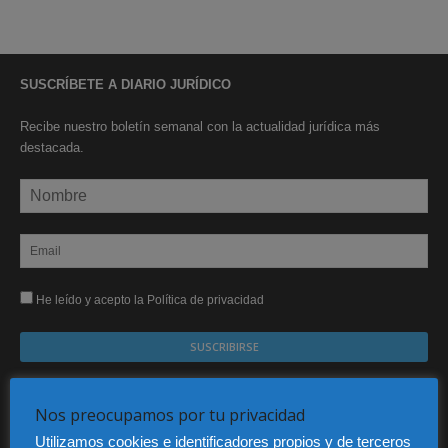
SUSCRÍBETE A DIARIO JURÍDICO
Recibe nuestro boletín semanal con la actualidad jurídica más
destacada.
He leído y acepto la Política de privacidad
Sus datos serán incorporados a un fichero automatizado con el objeto exclusivo de dar
respuesta a su suscripción Dicho fichero es de titularidad exclusiva de LEXDIR GLOBAL
S.L. y no será cedido a un tercero en ningún caso.
Nos preocupamos por tu privacidad
Utilizamos cookies e identificadores propios y de terceros