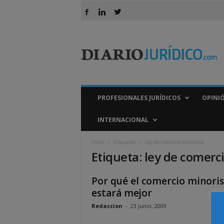
D
i
a
r
i
o
J
PROFESIONALES JURÍDICOS
OPINI
u
r
INTERNACIONAL
í
d
Inicio
Etiquetas
Ley de comercio minorista
i
Etiqueta: ley de comerc
c
o
Por qué el comercio minoris
estará mejor
Redaccion
-
23 junio, 2009