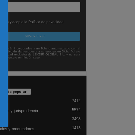
leído y acepto la Política de privacidad
tos serán incorporados a un fichero automatizado con el
exclusivo de dar respuesta a su suscripción Dicho fichero
titularidad exclusiva de LEXDIR GLOBAL S.L. y no será
 a un tercero en ningún caso.
egoría popular
7412
lidad
5572
ación y jurisprudencia
3498
ón
1413
dos y procuradores