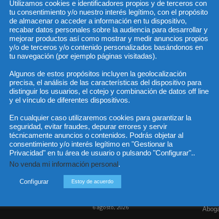
Utilizamos cookies e identificadores propios y de terceros con
tu consentimiento y/o nuestro interés legítimo, con el propósito
de almacenar o acceder a información en tu dispositivo,
recabar datos personales sobre la audiencia para desarrollar y
He 
mejorar productos así como mostrar y medir anuncios propios
y/o de terceros y/o contenido personalizados basándonos en
tu navegación (por ejemplo páginas visitadas).
Algunos de estos propósitos incluyen la geolocalización
Sus da
precisa, el análisis de las características del dispositivo para
objeto 
es de 
distinguir los usuarios, el cotejo y combinación de datos off line
cedido
y el vínculo de diferentes dispositivos.
En cualquier caso utilizaremos cookies para garantizar la
seguridad, evitar fraudes, depurar errores y servir
técnicamente anuncios o contenidos. Podrás objetar al
consentimiento y/o interés legítimo en "Gestionar la
Incluso más noticias
Cat
Privacidad" en tu área de usuario o pulsando "Configurar"..
No venda mi información personal
.
Actua
Las empresas se exponen a
responsabilidades penales
Legisl
Configurar
Estoy de acuerdo
por una prevención
deficiente...
Opini
6 agosto, 2026
Aboga