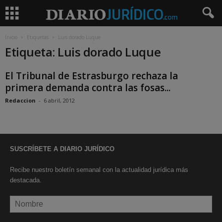
Inicio
Etiquetas
Luis dorado Luque
Etiqueta: Luis dorado Luque
El Tribunal de Estrasburgo rechaza la
primera demanda contra las fosas...
Redaccion
-
6 abril, 2012
SUSCRÍBETE A DIARIO JURÍDICO
Recibe nuestro boletín semanal con la actualidad jurídica más
destacada.