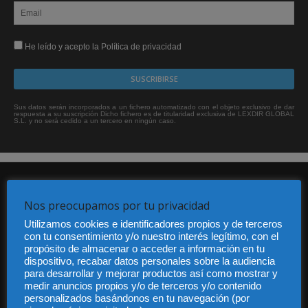
He leído y acepto la Política de privacidad
Sus datos serán incorporados a un fichero automatizado con el objeto exclusivo de dar
respuesta a su suscripción Dicho fichero es de titularidad exclusiva de LEXDIR GLOBAL
S.L. y no será cedido a un tercero en ningún caso.
Nos preocupamos por tu privacidad
Utilizamos cookies e identificadores propios y de terceros
con tu consentimiento y/o nuestro interés legítimo, con el
propósito de almacenar o acceder a información en tu
Audiencia y Publicidad
dispositivo, recabar datos personales sobre la audiencia
Quiénes somos
para desarrollar y mejorar productos así como mostrar y
Legal
medir anuncios propios y/o de terceros y/o contenido
Privacidad
personalizados basándonos en tu navegación (por