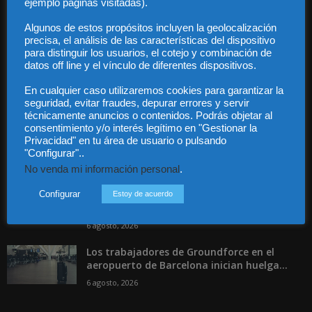
ejemplo páginas visitadas).
Contacto
Guía Colaboradores
Algunos de estos propósitos incluyen la geolocalización
precisa, el análisis de las características del dispositivo
para distinguir los usuarios, el cotejo y combinación de
Contáctanos:
info@diariojuridico.com
datos off line y el vínculo de diferentes dispositivos.
En cualquier caso utilizaremos cookies para garantizar la
seguridad, evitar fraudes, depurar errores y servir
técnicamente anuncios o contenidos. Podrás objetar al
consentimiento y/o interés legítimo en "Gestionar la
Privacidad" en tu área de usuario o pulsando
"Configurar"..
Incluso más noticias
No venda mi información personal
.
Las empresas se exponen a
responsabilidades penales por una
Configurar
Estoy de acuerdo
prevención deficiente...
6 agosto, 2026
Los trabajadores de Groundforce en el
aeropuerto de Barcelona inician huelga...
6 agosto, 2026