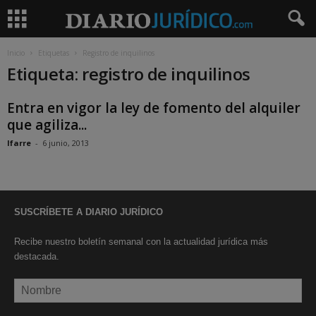
Inicio
Etiquetas
Registro de inquilinos
Etiqueta: registro de inquilinos
Entra en vigor la ley de fomento del alquiler
que agiliza...
lfarre
-
6 junio, 2013
SUSCRÍBETE A DIARIO JURÍDICO
Recibe nuestro boletín semanal con la actualidad jurídica más
destacada.