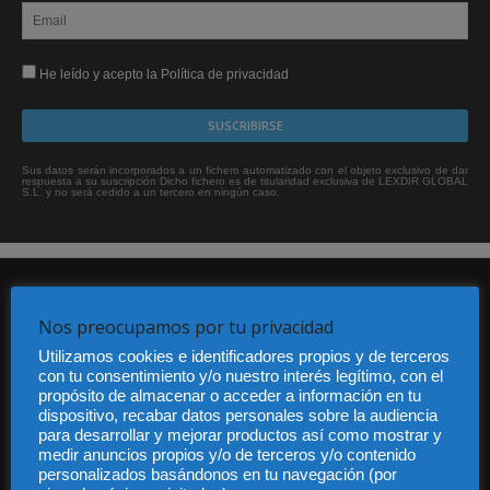
He leído y acepto la Política de privacidad
Sus datos serán incorporados a un fichero automatizado con el objeto exclusivo de dar
respuesta a su suscripción Dicho fichero es de titularidad exclusiva de LEXDIR GLOBAL
S.L. y no será cedido a un tercero en ningún caso.
Nos preocupamos por tu privacidad
Utilizamos cookies e identificadores propios y de terceros
con tu consentimiento y/o nuestro interés legítimo, con el
propósito de almacenar o acceder a información en tu
Audiencia y Publicidad
dispositivo, recabar datos personales sobre la audiencia
Quiénes somos
para desarrollar y mejorar productos así como mostrar y
Legal
medir anuncios propios y/o de terceros y/o contenido
Privacidad
personalizados basándonos en tu navegación (por