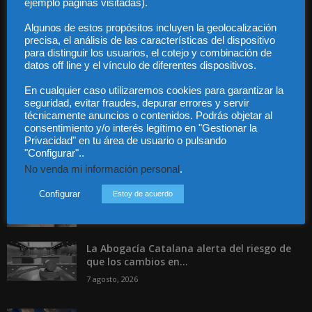
ejemplo páginas visitadas).
Contacto
Guía Colaboradores
Algunos de estos propósitos incluyen la geolocalización
precisa, el análisis de las características del dispositivo
para distinguir los usuarios, el cotejo y combinación de
Contáctanos:
info@diariojuridico.com
datos off line y el vínculo de diferentes dispositivos.
En cualquier caso utilizaremos cookies para garantizar la
seguridad, evitar fraudes, depurar errores y servir
técnicamente anuncios o contenidos. Podrás objetar al
consentimiento y/o interés legítimo en "Gestionar la
Privacidad" en tu área de usuario o pulsando
"Configurar"..
Incluso más noticias
No venda mi información personal
.
Especialización total: por qué TBF Abogados
es el referente en derecho...
Configurar
Estoy de acuerdo
7 agosto, 2026
La Abogacía Catalana alerta del riesgo de
que los cambios en...
7 agosto, 2026