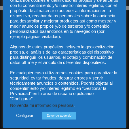
Utilizamos cookies e identificadores propios y de terceros
con tu consentimiento y/o nuestro interés legítimo, con el
propósito de almacenar o acceder a información en tu
dispositivo, recabar datos personales sobre la audiencia
para desarrollar y mejorar productos así como mostrar y
medir anuncios propios y/o de terceros y/o contenido
personalizados basándonos en tu navegación (por
ejemplo páginas visitadas).
Algunos de estos propósitos incluyen la geolocalización
Audiencia y Publicidad
precisa, el análisis de las características del dispositivo
Quiénes somos
para distinguir los usuarios, el cotejo y combinación de
Legal
datos off line y el vínculo de diferentes dispositivos.
Privacidad
En cualquier caso utilizaremos cookies para garantizar la
Contacto
seguridad, evitar fraudes, depurar errores y servir
Guía Colaboradores
técnicamente anuncios o contenidos. Podrás objetar al
consentimiento y/o interés legítimo en "Gestionar la
Privacidad" en tu área de usuario o pulsando
Contáctanos:
info@diariojuridico.com
"Configurar"..
No venda mi información personal
.
Configurar
Estoy de acuerdo