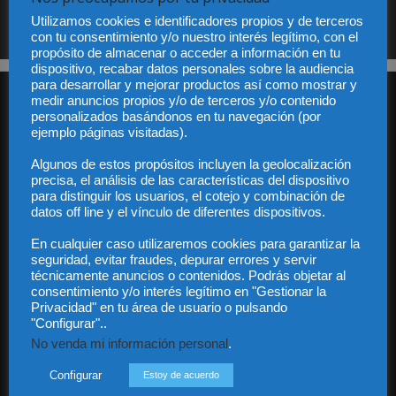
Sus datos serán incorporados a un fichero automatizado con el objeto exclusivo de dar
respuesta a su suscripción Dicho fichero es de titularidad exclusiva de LEXDIR GLOBAL
S.L. y no será cedido a un tercero en ningún caso.
Utilizamos cookies e identificadores propios y de terceros
con tu consentimiento y/o nuestro interés legítimo, con el
propósito de almacenar o acceder a información en tu
dispositivo, recabar datos personales sobre la audiencia
para desarrollar y mejorar productos así como mostrar y
medir anuncios propios y/o de terceros y/o contenido
personalizados basándonos en tu navegación (por
ejemplo páginas visitadas).
Algunos de estos propósitos incluyen la geolocalización
precisa, el análisis de las características del dispositivo
Audiencia y Publicidad
para distinguir los usuarios, el cotejo y combinación de
Quiénes somos
datos off line y el vínculo de diferentes dispositivos.
Legal
En cualquier caso utilizaremos cookies para garantizar la
Privacidad
seguridad, evitar fraudes, depurar errores y servir
Contacto
técnicamente anuncios o contenidos. Podrás objetar al
Guía Colaboradores
consentimiento y/o interés legítimo en "Gestionar la
Privacidad" en tu área de usuario o pulsando
"Configurar"..
Contáctanos:
info@diariojuridico.com
No venda mi información personal
.
Configurar
Estoy de acuerdo