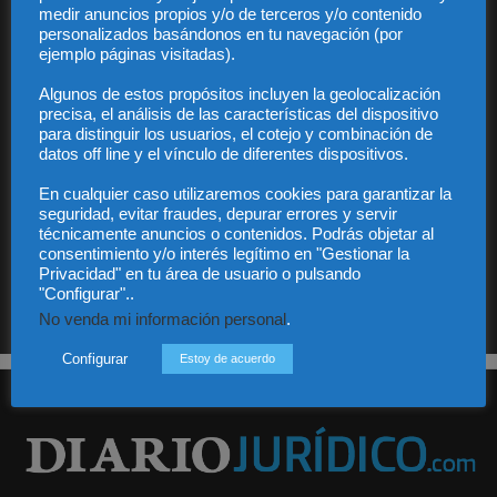
destacada.
medir anuncios propios y/o de terceros y/o contenido
personalizados basándonos en tu navegación (por
ejemplo páginas visitadas).
Algunos de estos propósitos incluyen la geolocalización
precisa, el análisis de las características del dispositivo
para distinguir los usuarios, el cotejo y combinación de
datos off line y el vínculo de diferentes dispositivos.
He leído y acepto la Política de privacidad
En cualquier caso utilizaremos cookies para garantizar la
seguridad, evitar fraudes, depurar errores y servir
técnicamente anuncios o contenidos. Podrás objetar al
consentimiento y/o interés legítimo en "Gestionar la
Privacidad" en tu área de usuario o pulsando
Sus datos serán incorporados a un fichero automatizado con el objeto exclusivo de dar
respuesta a su suscripción Dicho fichero es de titularidad exclusiva de LEXDIR GLOBAL
"Configurar"..
S.L. y no será cedido a un tercero en ningún caso.
No venda mi información personal
.
Configurar
Estoy de acuerdo