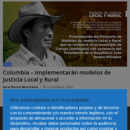
Colombia – Implementarán modelos de
Justicia Local y Rural
Ana Paula Maritano
-
30 noviembre, 2020
Nos preocupamos por tu privacidad
Utilizamos cookies e identificadores propios y de terceros
con tu consentimiento y/o nuestro interés legítimo, con el
SUSCRÍBETE A DIARIO JURÍDICO
propósito de almacenar o acceder a información en tu
dispositivo, recabar datos personales sobre la audiencia
Recibe nuestro boletín semanal con la actualidad jurídica más
para desarrollar y mejorar productos así como mostrar y