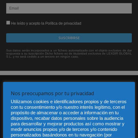
He leído y acepto la Política de privacidad
Sus datos serán incorporados a un fichero automatizado con el objeto exclusivo de dar
respuesta a su suscripción Dicho fichero es de titularidad exclusiva de LEXDIR GLOBAL
S.L. y no será cedido a un tercero en ningún caso.
Nos preocupamos por tu privacidad
Utilizamos cookies e identificadores propios y de terceros
con tu consentimiento y/o nuestro interés legítimo, con el
propósito de almacenar o acceder a información en tu
Audiencia y Publicidad
dispositivo, recabar datos personales sobre la audiencia
Quiénes somos
para desarrollar y mejorar productos así como mostrar y
medir anuncios propios y/o de terceros y/o contenido
Legal
personalizados basándonos en tu navegación (por
Privacidad