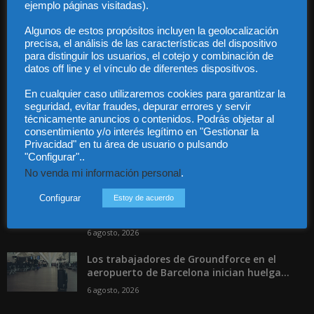
ejemplo páginas visitadas).
Contacto
Guía Colaboradores
Algunos de estos propósitos incluyen la geolocalización
precisa, el análisis de las características del dispositivo
para distinguir los usuarios, el cotejo y combinación de
datos off line y el vínculo de diferentes dispositivos.
Contáctanos:
info@diariojuridico.com
En cualquier caso utilizaremos cookies para garantizar la
seguridad, evitar fraudes, depurar errores y servir
técnicamente anuncios o contenidos. Podrás objetar al
consentimiento y/o interés legítimo en "Gestionar la
Privacidad" en tu área de usuario o pulsando
"Configurar"..
Incluso más noticias
No venda mi información personal
.
Las empresas se exponen a
Configurar
Estoy de acuerdo
responsabilidades penales por una
prevención deficiente...
6 agosto, 2026
Los trabajadores de Groundforce en el
aeropuerto de Barcelona inician huelga...
6 agosto, 2026