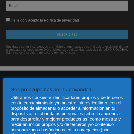
He leído y acepto la Política de privacidad
Sus datos serán incorporados a un fichero automatizado con el objeto exclusivo de dar
respuesta a su suscripción Dicho fichero es de titularidad exclusiva de LEXDIR GLOBAL
S.L. y no será cedido a un tercero en ningún caso.
Nos preocupamos por tu privacidad
Utilizamos cookies e identificadores propios y de terceros
con tu consentimiento y/o nuestro interés legítimo, con el
propósito de almacenar o acceder a información en tu
Audiencia y Publicidad
dispositivo, recabar datos personales sobre la audiencia
Quiénes somos
para desarrollar y mejorar productos así como mostrar y
Legal
medir anuncios propios y/o de terceros y/o contenido
Privacidad
personalizados basándonos en tu navegación (por