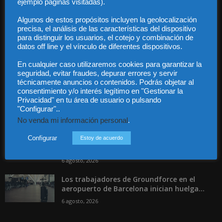
ejemplo páginas visitadas).
Contacto
Guía Colaboradores
Algunos de estos propósitos incluyen la geolocalización
precisa, el análisis de las características del dispositivo
para distinguir los usuarios, el cotejo y combinación de
Contáctanos:
info@diariojuridico.com
datos off line y el vínculo de diferentes dispositivos.
En cualquier caso utilizaremos cookies para garantizar la
seguridad, evitar fraudes, depurar errores y servir
técnicamente anuncios o contenidos. Podrás objetar al
consentimiento y/o interés legítimo en "Gestionar la
Privacidad" en tu área de usuario o pulsando
"Configurar"..
Incluso más noticias
No venda mi información personal
.
Las empresas se exponen a
responsabilidades penales por una
Configurar
Estoy de acuerdo
prevención deficiente...
6 agosto, 2026
Los trabajadores de Groundforce en el
aeropuerto de Barcelona inician huelga...
6 agosto, 2026