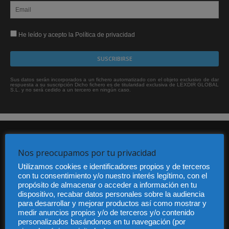
He leído y acepto la Política de privacidad
Sus datos serán incorporados a un fichero automatizado con el objeto exclusivo de dar
respuesta a su suscripción Dicho fichero es de titularidad exclusiva de LEXDIR GLOBAL
S.L. y no será cedido a un tercero en ningún caso.
Nos preocupamos por tu privacidad
Utilizamos cookies e identificadores propios y de terceros
con tu consentimiento y/o nuestro interés legítimo, con el
propósito de almacenar o acceder a información en tu
Audiencia y Publicidad
dispositivo, recabar datos personales sobre la audiencia
Quiénes somos
para desarrollar y mejorar productos así como mostrar y
Legal
medir anuncios propios y/o de terceros y/o contenido
Privacidad
personalizados basándonos en tu navegación (por