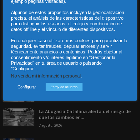
ejemplo páginas visitadas).
Contacto
Guía Colaboradores
Algunos de estos propósitos incluyen la geolocalización
precisa, el análisis de las características del dispositivo
para distinguir los usuarios, el cotejo y combinación de
Contáctanos:
info@diariojuridico.com
datos off line y el vínculo de diferentes dispositivos.
En cualquier caso utilizaremos cookies para garantizar la
seguridad, evitar fraudes, depurar errores y servir
técnicamente anuncios o contenidos. Podrás objetar al
consentimiento y/o interés legítimo en "Gestionar la
Privacidad" en tu área de usuario o pulsando
"Configurar"..
Incluso más noticias
No venda mi información personal
.
Especialización total: por qué TBF Abogados
es el referente en derecho...
Configurar
Estoy de acuerdo
7 agosto, 2026
La Abogacía Catalana alerta del riesgo de
que los cambios en...
7 agosto, 2026