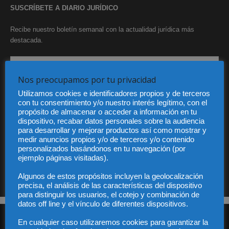
SUSCRÍBETE A DIARIO JURÍDICO
Recibe nuestro boletín semanal con la actualidad jurídica más
destacada.
Nos preocupamos por tu privacidad
Utilizamos cookies e identificadores propios y de terceros
con tu consentimiento y/o nuestro interés legítimo, con el
propósito de almacenar o acceder a información en tu
He leído y acepto la Política de privacidad
dispositivo, recabar datos personales sobre la audiencia
para desarrollar y mejorar productos así como mostrar y
medir anuncios propios y/o de terceros y/o contenido
personalizados basándonos en tu navegación (por
ejemplo páginas visitadas).
Sus datos serán incorporados a un fichero automatizado con el objeto exclusivo de dar
respuesta a su suscripción Dicho fichero es de titularidad exclusiva de LEXDIR GLOBAL
S.L. y no será cedido a un tercero en ningún caso.
Algunos de estos propósitos incluyen la geolocalización
precisa, el análisis de las características del dispositivo
para distinguir los usuarios, el cotejo y combinación de
datos off line y el vínculo de diferentes dispositivos.
En cualquier caso utilizaremos cookies para garantizar la