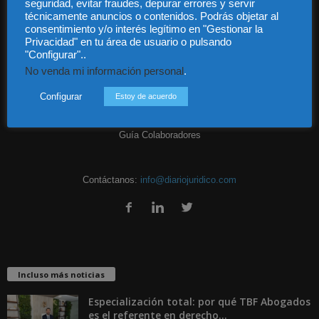
seguridad, evitar fraudes, depurar errores y servir
técnicamente anuncios o contenidos. Podrás objetar al
consentimiento y/o interés legítimo en "Gestionar la
Privacidad" en tu área de usuario o pulsando
"Configurar"..
Audiencia y Publicidad
No venda mi información personal
.
Quiénes somos
Legal
Configurar
Estoy de acuerdo
Privacidad
Contacto
Guía Colaboradores
Contáctanos:
info@diariojuridico.com
Incluso más noticias
Especialización total: por qué TBF Abogados
es el referente en derecho...