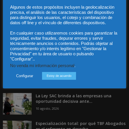
Guía Colaboradores
Algunos de estos propósitos incluyen la geolocalización
precisa, el análisis de las características del dispositivo
para distinguir los usuarios, el cotejo y combinación de
Contáctanos:
info@diariojuridico.com
datos off line y el vínculo de diferentes dispositivos.
En cualquier caso utilizaremos cookies para garantizar la
seguridad, evitar fraudes, depurar errores y servir
técnicamente anuncios o contenidos. Podrás objetar al
consentimiento y/o interés legítimo en "Gestionar la
Privacidad" en tu área de usuario o pulsando
Incluso más noticias
"Configurar"..
No venda mi información personal
.
Agosto bajo los ataques del phishing
10 agosto, 2026
Configurar
Estoy de acuerdo
La Ley SAC brinda a las empresas una
oportunidad decisiva ante...
10 agosto, 2026
Especialización total: por qué TBF Abogados
es el referente en derecho...