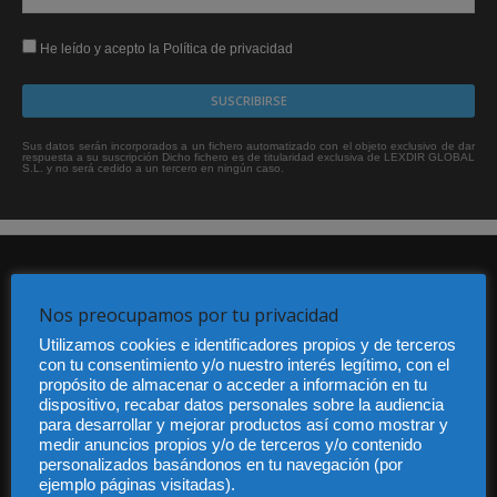
He leído y acepto la Política de privacidad
Sus datos serán incorporados a un fichero automatizado con el objeto exclusivo de dar
respuesta a su suscripción Dicho fichero es de titularidad exclusiva de LEXDIR GLOBAL
S.L. y no será cedido a un tercero en ningún caso.
Nos preocupamos por tu privacidad
Utilizamos cookies e identificadores propios y de terceros
con tu consentimiento y/o nuestro interés legítimo, con el
Audiencia y Publicidad
propósito de almacenar o acceder a información en tu
dispositivo, recabar datos personales sobre la audiencia
Quiénes somos
para desarrollar y mejorar productos así como mostrar y
Legal
medir anuncios propios y/o de terceros y/o contenido
Privacidad
personalizados basándonos en tu navegación (por
Contacto
ejemplo páginas visitadas).