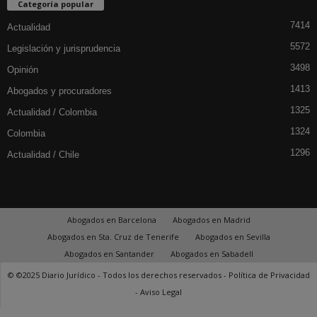
Categoría popular
7414
Actualidad
5572
Legislación y jurisprudencia
3498
Opinión
1413
Abogados y procuradores
1325
Actualidad / Colombia
1324
Colombia
1296
Actualidad / Chile
Abogados en Barcelona
Abogados en Madrid
Abogados en Sta. Cruz de Tenerife
Abogados en Sevilla
Abogados en Santander
Abogados en Sabadell
© ©2025 Diario Jurídico - Todos los derechos reservados -
Política de Privacidad
-
Aviso Legal