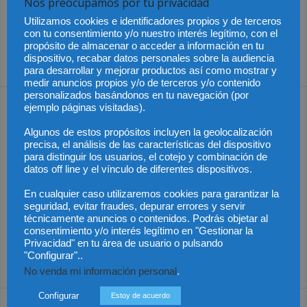
Nos preocupamos por tu privacidad
Artículo anterior
Artículo siguiente
Utilizamos cookies e identificadores propios y de terceros
Chile – Plenaria General de
Los 6 posibles fallos para
con tu consentimiento y/o nuestro interés legítimo, con el
propósito de almacenar o acceder a información en tu
la Cumbre de Líderes
el IRPH del Tribunal
dispositivo, recabar datos personales sobre la audiencia
COP30
Supremo
para desarrollar y mejorar productos así como mostrar y
medir anuncios propios y/o de terceros y/o contenido
personalizados basándonos en tu navegación (por
Artículos relacionados
Más del autor
ejemplo páginas visitadas).
Algunos de estos propósitos incluyen la geolocalización
precisa, el análisis de las características del dispositivo
para distinguir los usuarios, el cotejo y combinación de
datos off line y el vínculo de diferentes dispositivos.
La Abogacía Catalana
Los trabajadores de
En cualquier caso utilizaremos cookies para garantizar la
alerta del riesgo de que
Groundforce en el
los cambios en las
aeropuerto de
Especialización total:
seguridad, evitar fraudes, depurar errores y servir
plantillas judiciales
Barcelona inician
por qué TBF Abogados
técnicamente anuncios o contenidos. Podrás objetar al
comprometan el
huelga indefinida:
es el referente en
funcionamiento de la
¿pueden los pasajeros
derecho laboral en
consentimiento y/o interés legítimo en "Gestionar la
Justicia
afectados reclamar
Málaga
Privacidad" en tu área de usuario o pulsando
compensación?
"Configurar"..
No venda mi información personal
.
Configurar
Estoy de acuerdo
Dejar una respuesta