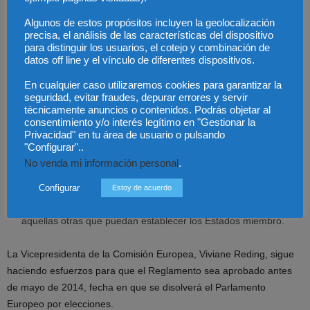
punto de contacto único.
En materia de sanciones, deberá respetarse plenamente el
Algunos de estos propósitos incluyen la geolocalización
precisa, el análisis de las características del dispositivo
principio non bis in idem, por lo que no podrán imponerse
para distinguir los usuarios, el cotejo y combinación de
sanciones dos veces por la misma infracción del Reglamento.
datos off line y el vínculo de diferentes dispositivos.
El consentimiento será necesario para utilizar datos de salud
En cualquier caso utilizaremos cookies para garantizar la
con fines de investigación histórica, estadística o científica. Sólo
seguridad, evitar fraudes, depurar errores y servir
se exceptúan casos de interés público con anonimización o
técnicamente anuncios o contenidos. Podrás objetar al
seudonimización de los datos, previa autorización de la
consentimiento y/o interés legítimo en "Gestionar la
Privacidad" en tu área de usuario o pulsando
autoridad de control.
"Configurar"..
Igualmente, el consentimiento será necesario para el
No venda mi información personal
.
tratamiento del resto de datos especialmente protegidos con
finalidad de investigación histórica, estadística o científica, salvo
Configurar
Estoy de acuerdo
determinadas excepciones incluidas en el Reglamento y
aquellas otras que puedan establecer los Estados miembro.
La Vicepresidenta de la Comisión Europea, Viviane Reding, sigue
haciendo esfuerzos para que el Reglamento sea aprobado antes
de mayo de 2014, fecha en que se disolverá el Parlamento
Europeo por elecciones.