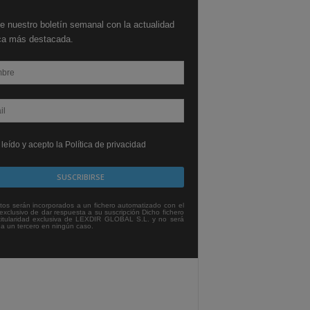
e nuestro boletín semanal con la actualidad
ica más destacada.
leído y acepto la Política de privacidad
tos serán incorporados a un fichero automatizado con el
exclusivo de dar respuesta a su suscripción Dicho fichero
titularidad exclusiva de LEXDIR GLOBAL S.L. y no será
 a un tercero en ningún caso.