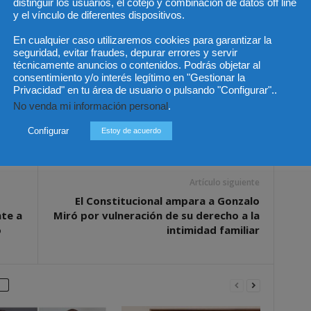
distinguir los usuarios, el cotejo y combinación de datos off line
para el que se baraja con más posibilidades el nombre del
y el vínculo de diferentes dispositivos.
uando tomen posesión, los vocales del Poder Judicial
En cualquier caso utilizaremos cookies para garantizar la
de su comisión permanente, que son los que tendrán
seguridad, evitar fraudes, depurar errores y servir
paginarán el cargo con sus actuales puestos.
técnicamente anuncios o contenidos. Podrás objetar al
consentimiento y/o interés legítimo en "Gestionar la
Privacidad" en tu área de usuario o pulsando "Configurar"..
No venda mi información personal
.
Configurar
Estoy de acuerdo
Artículo siguiente
El Constitucional ampara a Gonzalo
te a
Miró por vulneración de su derecho a la
o
intimidad familiar