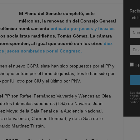
Recib
El Pleno del Senado completó, este
juríd
miércoles, la renovación del Consejo General
n polémico nombramiento
criticado por jueces y fiscales
e los socialistas madrileños, Tomás Gómez. La cámara
 corresponden, al igual que ocurrió con los otros
diez
os jueces nombrados por el Congreso.
He 
nen el nuevo CGPJ, siete han sido propuestos por el PP y
o que entran por el turno de juristas, tres lo han sido por
o por IU, otro por CiU y el último por PNV.
Sus da
el PP
son Rafael Fernández Valverde y Wenceslao Olea
objeto 
es de 
cedido
 de los tribunales superiores (TSJ) de Navarra, Juan
z Moya; de la Sala Penal de la Audiencia Nacional,
a de Valencia, Carmen Llompart, y de la Sala de lo
ardo Martínez Tristán.