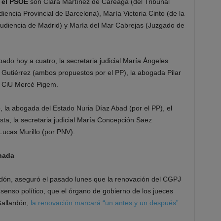
 el PSOE
son Clara Martínez de Careaga (del Tribunal
ncia Provincial de Barcelona), María Victoria Cinto (de la
udiencia de Madrid) y María del Mar Cabrejas (Juzgado de
ado hoy a cuatro, la secretaria judicial María Ángeles
 Gutiérrez (ambos propuestos por el PP), la abogada Pilar
e CiU Mercé Pigem.
, la abogada del Estado Nuria Díaz Abad (por el PP), el
sta, la secretaria judicial María Concepción Saez
Lucas Murillo (por PNV).
nada
lardón, aseguró el pasado lunes que la renovación del CGPJ
nso político, que el órgano de gobierno de los jueces
Gallardón,
la renovación marcará “un antes y un después”