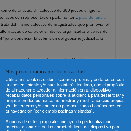
nto de críticas. Un colectivo de 350 jueces dirigió la
políticos con representación parlamentaria
para denunciar
 trata del mismo colectivo de magistrados que promovió, el
lternativas de carácter simbólico organizadas a través de
al “para denunciar la submisión del gobierno judicial a la
u «profundo malestar y estupor» ante el hecho «sin
tarios no hayan contado con ningún miembro de la
Nos preocupamos por tu privacidad
J. Los fiscales aseguran que con ello se «desaprovecha»
Utilizamos cookies e identificadores propios y de terceros con
lidad diaria del funcionamiento de la Administración de
tu consentimiento y/o nuestro interés legítimo, con el propósito
uerdos adoptados por los partidos políticos se prive a la
de almacenar o acceder a información en tu dispositivo,
l órgano, «cuando el Ministerio Fiscal es una institución
recabar datos personales sobre la audiencia para desarrollar y
mejorar productos así como mostrar y medir anuncios propios
nstitución en el ámbito propio del Poder Judicial».
y/o de terceros y/o contenido personalizados basándonos en
tu navegación (por ejemplo páginas visitadas).
nte del TS
Algunos de estos propósitos incluyen la geolocalización
precisa, el análisis de las características del dispositivo para
legirán después al presidente del Tribunal Supremo y del