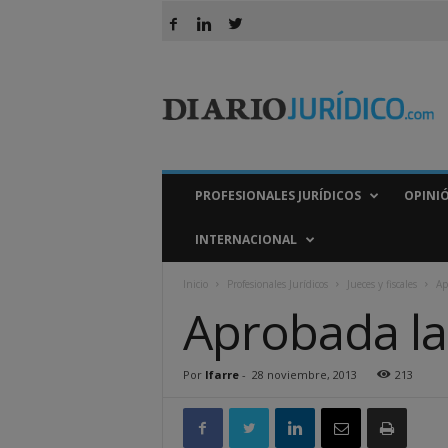
D
i
a
r
i
o
J
PROFESIONALES JURÍDICOS
OPINI
u
r
INTERNACIONAL
í
d
Inicio
Profesionales Jurídicos
Jueces y fiscales
Ap
i
Aprobada la
c
o
Por
lfarre
-
28 noviembre, 2013
213