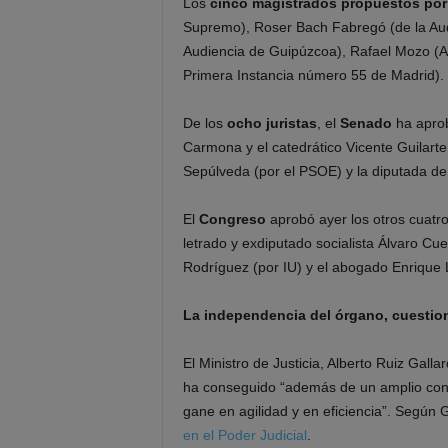
Los
cinco magistrados propuestos por
Supremo), Roser Bach Fabregó (de la Audie
Audiencia de Guipúzcoa), Rafael Mozo (A
Primera Instancia número 55 de Madrid).
De los
ocho juristas
, el
Senado
ha aprob
Carmona y el catedrático Vicente Guilarte
Sepúlveda (por el PSOE) y la diputada d
El
Congreso
aprobó ayer los otros cuatro
letrado y exdiputado socialista Álvaro Cue
Rodríguez (por IU) y el abogado Enrique 
La independencia del órgano, cuestio
El Ministro de Justicia, Alberto Ruiz Gal
ha conseguido “además de un amplio conse
gane en agilidad y en eficiencia”. Según 
en el Poder Judicial
.