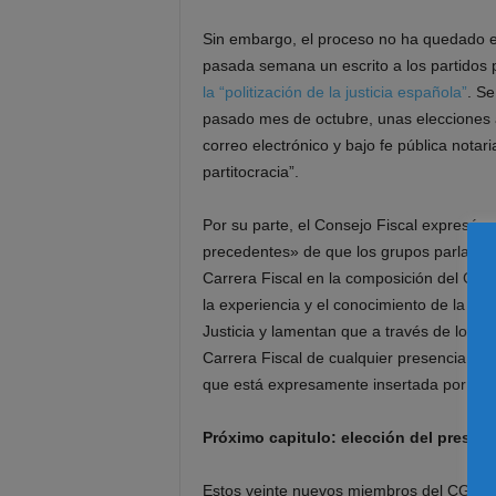
Sin embargo, el proceso no ha quedado exe
pasada semana un escrito a los partidos 
la “politización de la justicia española”
. Se
pasado mes de octubre, unas elecciones a
correo electrónico y bajo fe pública notari
partitocracia”.
Por su parte, el Consejo Fiscal expresó s
precedentes» de que los grupos parlamen
Carrera Fiscal en la composición del CGP
la experiencia y el conocimiento de la rea
Justicia y lamentan que a través de los ac
Carrera Fiscal de cualquier presencia en e
que está expresamente insertada por la Co
Próximo capitulo: elección del preside
Estos veinte nuevos miembros del CGPJ e