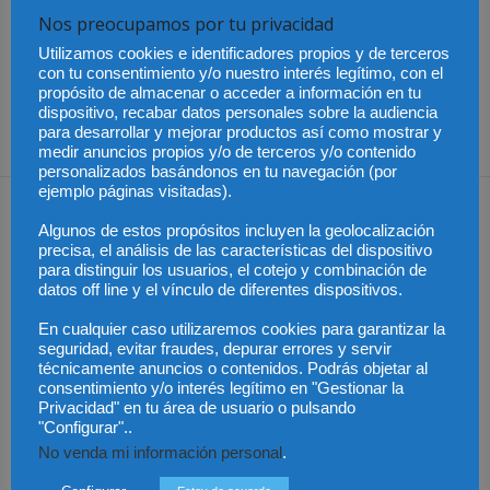
El XXXII Congreso Nacional
Del despacho tradicional al
Nos preocupamos por tu privacidad
de Derecho Sanitario
software legal: la
afronta los grandes
industrialización de los
Utilizamos cookies e identificadores propios y de terceros
debates jurídicos que
servicios jurídicos
con tu consentimiento y/o nuestro interés legítimo, con el
están redefiniendo el
propósito de almacenar o acceder a información en tu
dispositivo, recabar datos personales sobre la audiencia
derecho sanitario del siglo
para desarrollar y mejorar productos así como mostrar y
XXI
medir anuncios propios y/o de terceros y/o contenido
personalizados basándonos en tu navegación (por
ejemplo páginas visitadas).
Artículos relacionados
Más del autor
Algunos de estos propósitos incluyen la geolocalización
precisa, el análisis de las características del dispositivo
para distinguir los usuarios, el cotejo y combinación de
datos off line y el vínculo de diferentes dispositivos.
En cualquier caso utilizaremos cookies para garantizar la
Los trabajadores de
Las empresas se
seguridad, evitar fraudes, depurar errores y servir
Groundforce en el
exponen a
aeropuerto de
responsabilidades
Publicado el aumento
técnicamente anuncios o contenidos. Podrás objetar al
Barcelona inician
penales por una
de retribuciones de
consentimiento y/o interés legítimo en "Gestionar la
huelga indefinida:
prevención deficiente
abogados y
¿pueden los pasajeros
ante el calor extremo
procuradores del Turno
Privacidad" en tu área de usuario o pulsando
afectados reclamar
de Oficio en Aragón
"Configurar"..
compensación?
No venda mi información personal
.