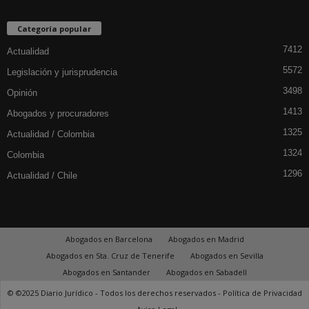
Categoría popular
7412
Actualidad
5572
Legislación y jurisprudencia
3498
Opinión
1413
Abogados y procuradores
1325
Actualidad / Colombia
1324
Colombia
1296
Actualidad / Chile
Abogados en Barcelona
Abogados en Madrid
Abogados en Sta. Cruz de Tenerife
Abogados en Sevilla
Abogados en Santander
Abogados en Sabadell
© ©2025 Diario Jurídico - Todos los derechos reservados -
Política de Privacidad