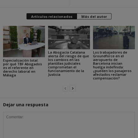
Artículos relacionados
Más del autor
La Abogacía Catalana
Los trabajadores de
alerta del riesgo de que
Groundforce en el
los cambios en las
aeropuerto de
Especialización total:
plantillas judiciales
Barcelona inician
por qué TBF Abogados
comprometan el
huelga indefinida:
es el referente en
funcionamiento de la
¿pueden los pasajeros
derecho laboral en
Justicia
afectados reclamar
Málaga
compensación?
Dejar una respuesta