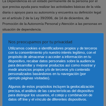
La Dependencia es un estado permanente de la persona por el
que precisa ayuda para realizar las actividades básicas de la vida
diaria o apoyos para su autonomía y encuentra su definición legal
en el artículo 2 de la Ley 39/2006, de 14 de diciembre, de
Promoción de la Autonomía Personal y Atención a las personas en
situación de dependencia.
Su valoración se realiza por el organismo competente de la CCAA
Nos preocupamos por tu privacidad
de la residencia del solicitante que, en el caso de Madrid, sería la
Utilizamos cookies e identificadores propios y de terceros
Dirección General de Atención a la Dependencia.
con tu consentimiento y/o nuestro interés legítimo, con el
propósito de almacenar o acceder a información en tu
dispositivo, recabar datos personales sobre la audiencia
El reconocimiento de la dependencia también puede conllevar el
para desarrollar y mejorar productos así como mostrar y
acceso a servicios, ayudas y prestaciones económicas para
medir anuncios propios y/o de terceros y/o contenido
personalizados basándonos en tu navegación (por
cuidados.
ejemplo páginas visitadas).
Caso de disconformidad con la resolución que se dicte cabe
Algunos de estos propósitos incluyen la geolocalización
precisa, el análisis de las características del dispositivo
recurso de alzada.
para distinguir los usuarios, el cotejo y combinación de
datos off line y el vínculo de diferentes dispositivos.
Distinta también es la valoración de las necesidades de atención