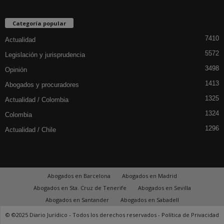
Categoría popular
7410
Actualidad
5572
Legislación y jurisprudencia
3498
Opinión
1413
Abogados y procuradores
1325
Actualidad / Colombia
1324
Colombia
1296
Actualidad / Chile
Abogados en Barcelona
Abogados en Madrid
Abogados en Sta. Cruz de Tenerife
Abogados en Sevilla
Abogados en Santander
Abogados en Sabadell
© ©2025 Diario Jurídico - Todos los derechos reservados -
Política de Privacidad