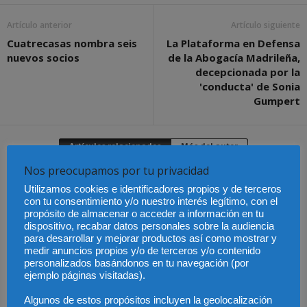
Artículo anterior
Artículo siguiente
Cuatrecasas nombra seis
La Plataforma en Defensa
nuevos socios
de la Abogacía Madrileña,
decepcionada por la
'conducta' de Sonia
Gumpert
Artículos relacionados
Más del autor
Nos preocupamos por tu privacidad
Utilizamos cookies e identificadores propios y de terceros
con tu consentimiento y/o nuestro interés legítimo, con el
propósito de almacenar o acceder a información en tu
La verificación de edad
dispositivo, recabar datos personales sobre la audiencia
y los contratos
para desarrollar y mejorar productos así como mostrar y
tradicionales cambian
Publicado el aumento
De la confianza al
de era: el mercado
medir anuncios propios y/o de terceros y/o contenido
de retribuciones de
control: el riesgo de
apuesta por la
abogados y
compartir ubicación con
personalizados basándonos en tu navegación (por
privacidad en el
procuradores del Turno
tu pareja
móvil_NP Firmas.io
ejemplo páginas visitadas).
de Oficio en Aragón
Algunos de estos propósitos incluyen la geolocalización