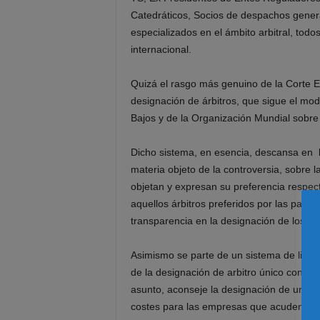
Catedráticos, Socios de despachos general
especializados en el ámbito arbitral, todo
internacional.
Quizá el rasgo más genuino de la Corte E
designación de árbitros, que sigue el mode
Bajos y de la Organización Mundial sobre
Dicho sistema, en esencia, descansa en la
materia objeto de la controversia, sobre 
objetan y expresan su preferencia respec
aquellos árbitros preferidos por las part
transparencia en la designación de los árb
Asimismo se parte de un sistema de listas
de la designación de arbitro único con car
asunto, aconseje la designación de un Col
costes para las empresas que acuden al ar