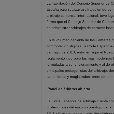
La habilitación del Consejo Superior de 
España para realizar arbitrajes en derech
arbitraje comercial internacional, tuvo 
forma que el Consejo Superior de Cámaras,
en administrar arbitrajes de carácter insti
En la voluntad decidida de las Cámaras por 
confrontación litigiosa, la Corte Española
de mayo de 2010, entró en vigor el Nuevo
reglamento incorpora las más modernas ten
formuladas a su funcionamiento y al de otr
principales protagonistas del arbitraje, d
catedráticos y magistrados, entre otros 
Panel de árbitros abierto
La Corte Española de Arbitraje cuenta con
profesionales del máximo prestigio del ámb
TS, Ex Presidentes de Entes Reguladores