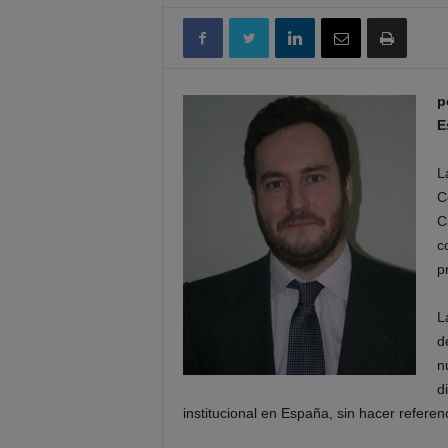
p
E
L
C
C
c
p
L
d
n
d
institucional en España, sin hacer refer