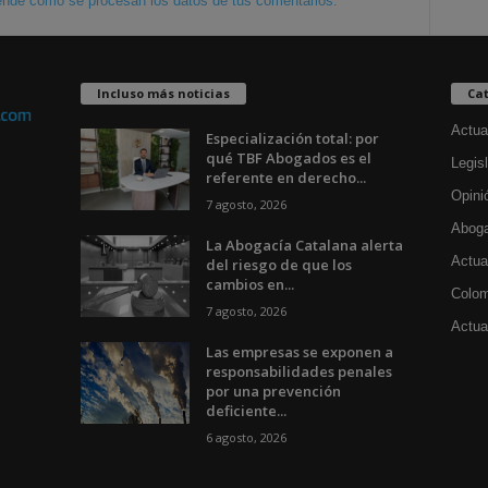
nde cómo se procesan los datos de tus comentarios.
Incluso más noticias
Cat
Actua
Especialización total: por
qué TBF Abogados es el
Legisl
referente en derecho...
Opini
7 agosto, 2026
Aboga
La Abogacía Catalana alerta
Actua
del riesgo de que los
cambios en...
Colom
7 agosto, 2026
Actual
Las empresas se exponen a
responsabilidades penales
por una prevención
deficiente...
6 agosto, 2026