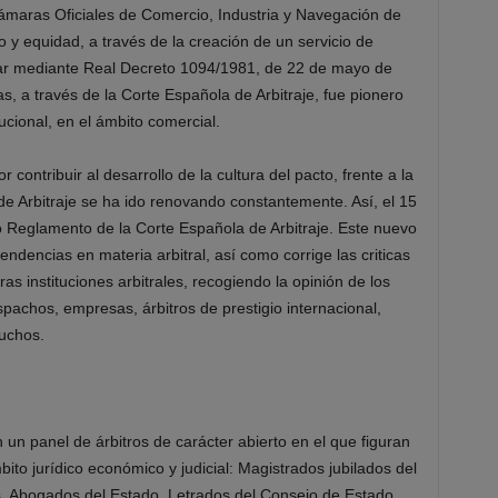
Cámaras Oficiales de Comercio, Industria y Navegación de
o y equidad, a través de la creación de un servicio de
lugar mediante Real Decreto 1094/1981, de 22 de mayo de
 a través de la Corte Española de Arbitraje, fue pionero
tucional, en el ámbito comercial.
contribuir al desarrollo de la cultura del pacto, frente a la
 de Arbitraje se ha ido renovando constantemente. Así, el 15
 Reglamento de la Corte Española de Arbitraje. Este nuevo
dencias en materia arbitral, así como corrige las criticas
as instituciones arbitrales, recogiendo la opinión de los
espachos, empresas, árbitros de prestigio internacional,
muchos.
 un panel de árbitros de carácter abierto en el que figuran
ito jurídico económico y judicial: Magistrados jubilados del
, Abogados del Estado, Letrados del Consejo de Estado,