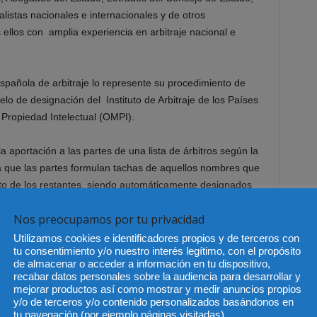
istas nacionales e internacionales y de otros
s ellos con amplia experiencia en arbitraje nacional e
spañola de arbitraje lo represente su procedimiento de
lo de designación del Instituto de Arbitraje de los Países
 Propiedad Intelectual (OMPI).
 aportación a las partes de una lista de árbitros según la
la que las partes formulan tachas de aquellos nombres que
to de los restantes, siendo automáticamente designados
es. Este sistema aporta las mayores garantías de
Nos preocupamos por tu privacidad
itros.
Utilizamos cookies e identificadores propios y de terceros con
tu consentimiento y/o nuestro interés legítimo, con el propósito
 abiertas, más respetuoso con la voluntad de las partes, y
de almacenar o acceder a información en tu dispositivo,
ácter general, salvo que las partes o la complejidad del
recabar datos personales sobre la audiencia para desarrollar y
egio arbitral; con ello se persigue un mayor ahorro de
mejorar productos así como mostrar y medir anuncios propios
y/o de terceros y/o contenido personalizados basándonos en
bitraje, en un momento en que la figura del arbitro de
tu navegación (por ejemplo páginas visitadas).