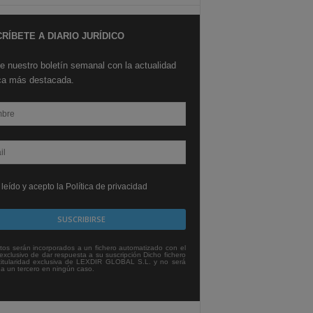
RÍBETE A DIARIO JURÍDICO
e nuestro boletín semanal con la actualidad
ica más destacada.
leído y acepto la Política de privacidad
tos serán incorporados a un fichero automatizado con el
exclusivo de dar respuesta a su suscripción Dicho fichero
titularidad exclusiva de LEXDIR GLOBAL S.L. y no será
 a un tercero en ningún caso.