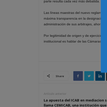
parte resulta cada vez más debatida.
Las líneas maestras del nuevo reglamento
máxima transparencia en la designación de
administración de sus arbitrajes, ahorran
Por legitimidad de origen y de ejercicio, 
institucional es hablar de las Cámaras de
Share
Artículo anterior
La apuesta del ICAB en mediacion s
llama CEMICAB, una institución que