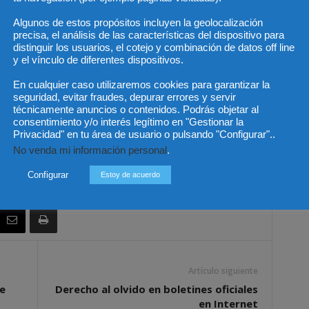
Algunos de estos propósitos incluyen la geolocalización
precisa, el análisis de las características del dispositivo para
 pretenden dotar a la Corte Española de Arbitraje de la
distinguir los usuarios, el cotejo y combinación de datos off line
 los árbitros e impulsar la economía y rapidez en la
y el vínculo de diferentes dispositivos.
do tiempos y costes.
En cualquier caso utilizaremos cookies para garantizar la
seguridad, evitar fraudes, depurar errores y servir
actualmente puede decirse que hablar del arbitraje
técnicamente anuncios o contenidos. Podrás objetar al
 Comercio.
consentimiento y/o interés legítimo en "Gestionar la
Privacidad" en tu área de usuario o pulsando "Configurar"..
No venda mi información personal
.
Configurar
Estoy de acuerdo
Artículo siguiente
e
Derecho al olvido en boletines oficiales
en Internet