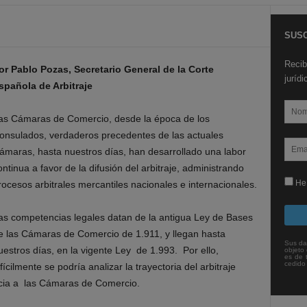
SUSC
Recib
or Pablo Pozas, Secretario General de la Corte
juríd
spañola de Arbitraje
as Cámaras de Comercio, desde la época de los
onsulados, verdaderos precedentes de las actuales
ámaras, hasta nuestros días, han desarrollado una labor
ontinua a favor de la difusión del arbitraje, administrando
He 
rocesos arbitrales mercantiles nacionales e internacionales.
as competencias legales datan de la antigua Ley de Bases
e las Cámaras de Comercio de 1.911, y llegan hasta
Sus da
uestros días, en la vigente Ley de 1.993. Por ello,
objeto 
es de 
cedido
ifícilmente se podría analizar la trayectoria del arbitraje
encia a las Cámaras de Comercio.