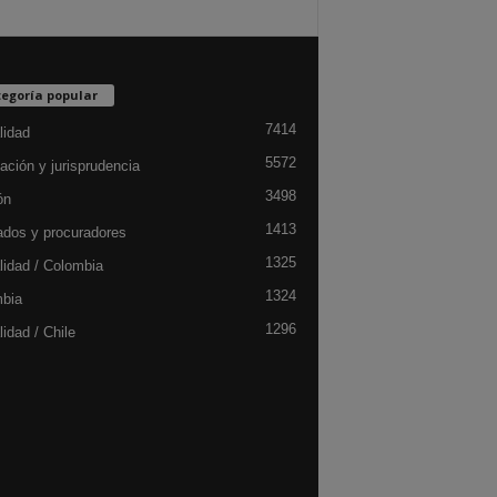
egoría popular
7414
lidad
5572
ación y jurisprudencia
3498
ón
1413
dos y procuradores
1325
lidad / Colombia
1324
bia
1296
idad / Chile