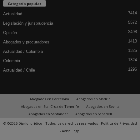
Categoría popular
7414
Actualidad
5572
Legislación y jurisprudencia
3498
Opinión
1413
Abogados y procuradores
1325
Actualidad / Colombia
1324
Colombia
1296
Actualidad / Chile
Abogados en Barcelona
Abogados en Madrid
Abogados en Sta. Cruz de Tenerife
Abogados en Sevilla
Abogados en Santander
Abogados en Sabadell
© ©2025 Diario Jurídico - Todos los derechos reservados -
Política de Privacidad
-
Aviso Legal