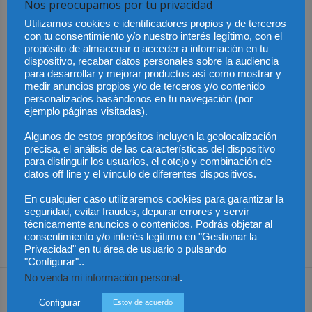
Nos preocupamos por tu privacidad
emanadas de procesos penales o de aquellos regulados por la Ley
Utilizamos cookies e identificadores propios y de terceros
20.377, sobre declaración de ausencia por desaparición forzada de
con tu consentimiento y/o nuestro interés legítimo, con el
personas.
propósito de almacenar o acceder a información en tu
dispositivo, recabar datos personales sobre la audiencia
para desarrollar y mejorar productos así como mostrar y
g) Las resoluciones que dicte la Subsecretaría de Derechos
medir anuncios propios y/o de terceros y/o contenido
Humanos.
personalizados basándonos en tu navegación (por
ejemplo páginas visitadas).
La propuesta, adicionalmente, regula el contenido, fuentes y
Algunos de estos propósitos incluyen la geolocalización
conformación del Registro. También norma el contenido de la
precisa, el análisis de las características del dispositivo
inscripción donde, por ejemplo, se consignará el nombre de la
para distinguir los usuarios, el cotejo y combinación de
datos off line y el vínculo de diferentes dispositivos.
persona, su nacionalidad, fecha de nacimiento y edad efectiva o
aproximada de la persona al momento de la desaparición.
En cualquier caso utilizaremos cookies para garantizar la
Igualmente, se incluirá la fecha en que la persona fue arrestada,
seguridad, evitar fraudes, depurar errores y servir
técnicamente anuncios o contenidos. Podrás objetar al
detenida, secuestrada o privada de libertad de cualquier otra
consentimiento y/o interés legítimo en "Gestionar la
forma.
Privacidad" en tu área de usuario o pulsando
"Configurar"..
No venda mi información personal
.
Configurar
Estoy de acuerdo
Share