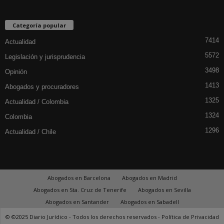
Categoría popular
7414
Actualidad
5572
Legislación y jurisprudencia
3498
Opinión
1413
Abogados y procuradores
1325
Actualidad / Colombia
1324
Colombia
1296
Actualidad / Chile
Abogados en Barcelona
Abogados en Madrid
Abogados en Sta. Cruz de Tenerife
Abogados en Sevilla
Abogados en Santander
Abogados en Sabadell
© ©2025 Diario Jurídico - Todos los derechos reservados -
Política de Privacidad