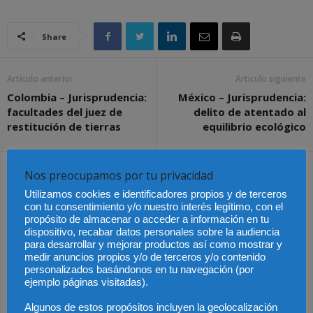
Share
Artículo anterior
Artículo siguiente
Colombia – Jurisprudencia:
México – Jurisprudencia:
facultades del juez de
delito de atentado al
restitución de tierras
equilibrio ecológico
Artículos relacionados
Más del autor
Nos preocupamos por tu privacidad
Utilizamos cookies e identificadores propios y de terceros
con tu consentimiento y/o nuestro interés legítimo, con el
propósito de almacenar o acceder a información en tu
dispositivo, recabar datos personales sobre la audiencia
para desarrollar y mejorar productos así como mostrar y
medir anuncios propios y/o de terceros y/o contenido
personalizados basándonos en tu navegación (por
Chile – Equidad en el
Chile – Proyecto anti
Chile – Contrato laboral
mundo laboral
aborto
por horas
ejemplo páginas visitadas).
Algunos de estos propósitos incluyen la geolocalización