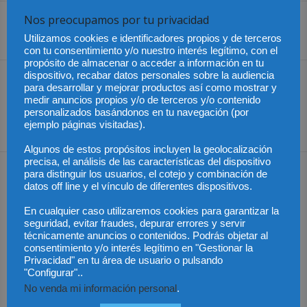
Nos preocupamos por tu privacidad
Utilizamos cookies e identificadores propios y de terceros
Share
con tu consentimiento y/o nuestro interés legítimo, con el
propósito de almacenar o acceder a información en tu
dispositivo, recabar datos personales sobre la audiencia
Artículo anterior
Artículo siguiente
para desarrollar y mejorar productos así como mostrar y
La sucesión, una cuestión
México – Narcotraficantes
medir anuncios propios y/o de terceros y/o contenido
legal y fiscal que hay que
contra la libertad de
personalizados basándonos en tu navegación (por
ejemplo páginas visitadas).
resolver
prensa
Algunos de estos propósitos incluyen la geolocalización
precisa, el análisis de las características del dispositivo
Artículos relacionados
Más del autor
para distinguir los usuarios, el cotejo y combinación de
datos off line y el vínculo de diferentes dispositivos.
En cualquier caso utilizaremos cookies para garantizar la
seguridad, evitar fraudes, depurar errores y servir
técnicamente anuncios o contenidos. Podrás objetar al
consentimiento y/o interés legítimo en "Gestionar la
Privacidad" en tu área de usuario o pulsando
Chile – Equidad en el
Chile – Proyecto anti
Chile – Contrato laboral
"Configurar"..
mundo laboral
aborto
por horas
No venda mi información personal
.