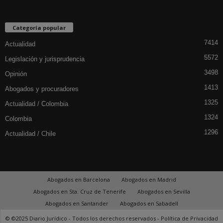
Categoría popular
7414
Actualidad
5572
Legislación y jurisprudencia
3498
Opinión
1413
Abogados y procuradores
1325
Actualidad / Colombia
1324
Colombia
1296
Actualidad / Chile
Abogados en Barcelona
Abogados en Madrid
Abogados en Sta. Cruz de Tenerife
Abogados en Sevilla
Abogados en Santander
Abogados en Sabadell
© ©2025 Diario Jurídico - Todos los derechos reservados -
Política de Privacidad