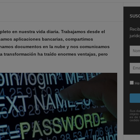
SUSC
Recib
pleto en nuestra vida diaria. Trabajamos desde el
juríd
samos aplicaciones bancarias, compartimos
cenamos documentos en la nube y nos comunicamos
ta transformación ha traído enormes ventajas, pero
He 
Sus da
objeto 
es de 
cedido