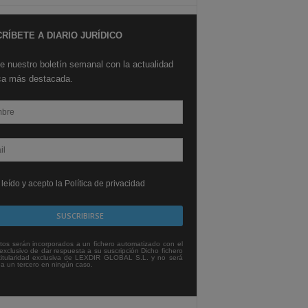
RÍBETE A DIARIO JURÍDICO
e nuestro boletín semanal con la actualidad
ica más destacada.
leído y acepto la Política de privacidad
tos serán incorporados a un fichero automatizado con el
exclusivo de dar respuesta a su suscripción Dicho fichero
titularidad exclusiva de LEXDIR GLOBAL S.L. y no será
 a un tercero en ningún caso.