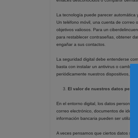
enlaces desconocidos o compartir demasi
La tecnología puede parecer automática y 
Un teléfono móvil, una cuenta de correo o
objetivos valiosos. Para un ciberdelincue
para restablecer contraseñas, obtener dat
engañar a sus contactos.
La seguridad digital debe entenderse com
basta con instalar un antivirus o cambiar
periódicamente nuestros dispositivos, nu
El valor de nuestros datos perso
En el entorno digital, los datos personale
correo electrónico, documentos de identida
información bancaria pueden ser utilizad
A veces pensamos que ciertos datos son 