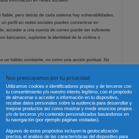
ada información en redes sociales.
fiable, pero detrás de cada sistema hay vulnerabilidades.
 un perfil en redes sociales pueden convertirse en
nte, acceder a una cuenta de correo puede ser suficiente
os bancarios, suplantar la identidad de la víctima o
o un hábito constante, no como una acción puntual. No
 una contraseña una vez. Protegerse exige revisar
estras cuentas y nuestros comportamientos.
Nos preocupamos por tu privacidad
Utilizamos cookies e identificadores propios y de terceros con
nales
tu consentimiento y/o nuestro interés legítimo, con el propósito
de almacenar o acceder a información en tu dispositivo,
recabar datos personales sobre la audiencia para desarrollar y
s tienen un enorme valor. Nombre, dirección, teléfono,
mejorar productos así como mostrar y medir anuncios propios
d, fotografías, ubicación, historial de compras o
y/o de terceros y/o contenido personalizados basándonos en
os para cometer fraudes.
tu navegación (por ejemplo páginas visitadas).
Algunos de estos propósitos incluyen la geolocalización
inofensivos. Sin embargo, cuando se combinan con otros,
precisa, el análisis de las características del dispositivo para