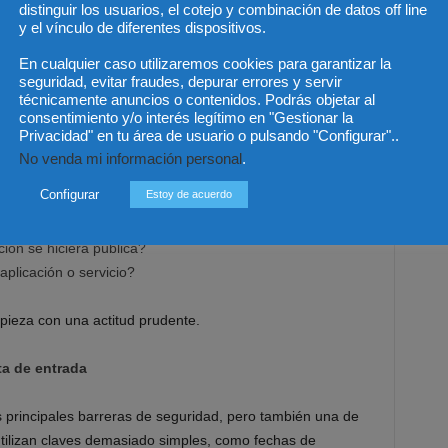
completo de una persona. Esa información puede servir para
distinguir los usuarios, el cotejo y combinación de datos off line
y el vínculo de diferentes dispositivos.
 mensajes personalizados de engaño o suplantar la
En cualquier caso utilizaremos cookies para garantizar la
seguridad, evitar fraudes, depurar errores y servir
técnicamente anuncios o contenidos. Podrás objetar al
la:
no compartir más información de la necesaria
. Antes
consentimiento y/o interés legítimo en "Gestionar la
n una página o publicar contenido en redes sociales, es
Privacidad" en tu área de usuario o pulsando "Configurar"..
No venda mi información personal
.
Configurar
Estoy de acuerdo
nformación?
ción se hiciera pública?
plicación o servicio?
pieza con una actitud prudente.
ta de entrada
 principales barreras de seguridad, pero también una de
ilizan claves demasiado simples, como fechas de