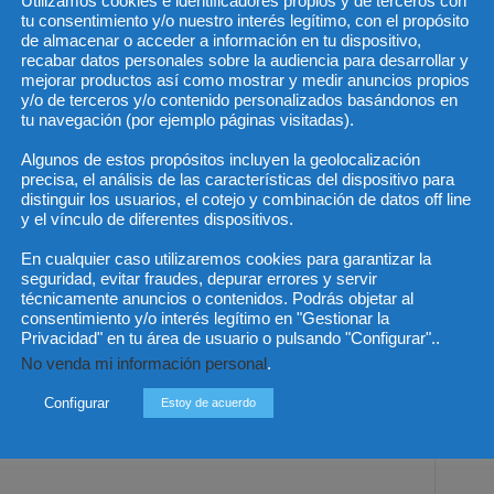
Utilizamos cookies e identificadores propios y de terceros con
tu consentimiento y/o nuestro interés legítimo, con el propósito
finalidad clara de interactuar con la población sobre
de almacenar o acceder a información en tu dispositivo,
reviamente delimitados, es decir que el propósito con el
recabar datos personales sobre la audiencia para desarrollar y
mejorar productos así como mostrar y medir anuncios propios
 determinar si las limitaciones que se fijen a los usuarios
y/o de terceros y/o contenido personalizados basándonos en
tu navegación (por ejemplo páginas visitadas).
Algunos de estos propósitos incluyen la geolocalización
 participantes no responda a un criterio neutral sino a la
precisa, el análisis de las características del dispositivo para
 expresen, pues cuando el bloqueo busca impedir de
distinguir los usuarios, el cotejo y combinación de datos off line
 la censura; y
y el vínculo de diferentes dispositivos.
En cualquier caso utilizaremos cookies para garantizar la
res no sea el resultado de un proceso previsto en las
seguridad, evitar fraudes, depurar errores y servir
s de incumplimiento de las mismas.
técnicamente anuncios o contenidos. Podrás objetar al
consentimiento y/o interés legítimo en "Gestionar la
Privacidad" en tu área de usuario o pulsando "Configurar"..
s criterios y consideró que el bloqueo por parte de la
No venda mi información personal
.
rio de X sí constituyó una censura que resultó violatoria
Configurar
Estoy de acuerdo