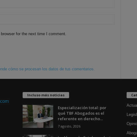
 browser for the next time I comment.
nde cómo se procesan los datos de tus comentarios.
Incluso más noticias
Cat
Actua
Especialización total: por
qué TBF Abogados es el
Legisl
referente en derecho...
Opini
7 agosto, 2026
Aboga