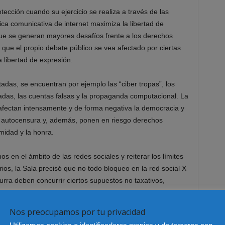
tección cuando su ejercicio se realiza a través de las
ica comunicativa de internet maximiza la libertad de
que se generan mayores desafíos frente a los derechos
que el propio debate público se vea afectado por ciertas
 libertad de expresión.
adas, se encuentran por ejemplo las “ciber tropas”, los
adas, las cuentas falsas y la propaganda computacional. La
 afectan intensamente y de forma negativa la democracia y
la autocensura y, además, ponen en riesgo derechos
midad y la honra.
s en el ámbito de las redes sociales y reiterar los límites
ios, la Sala precisó que no todo bloqueo en la red social X
urra deben concurrir ciertos supuestos no taxativos,
Nos preocupamos por tu privacidad
 pública y se emplee para fines públicos;