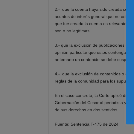
2.- que la cuenta haya sido creada con la 
asuntos de interés general que no estén p
que fue creada la cuenta es relevante para
son o no legítimas;
3.- que la exclusión de publicaciones o de
opinión particular que estos contengan o
antemano un contenido se debe sospechar
4.- que la exclusión de contenidos o acto
reglas de la comunidad para los supuesto
En el caso concreto, la Corte aplicó dicho
Gobernación del Cesar al periodista y usua
de sus derechos en dos sentidos.
Fuente: Sentencia T-475 de 2024