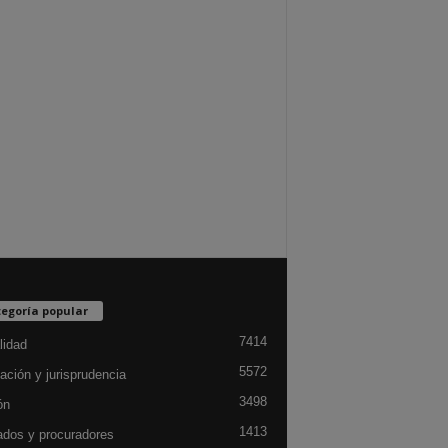
egoría popular
7414
lidad
5572
ación y jurisprudencia
3498
ón
1413
dos y procuradores