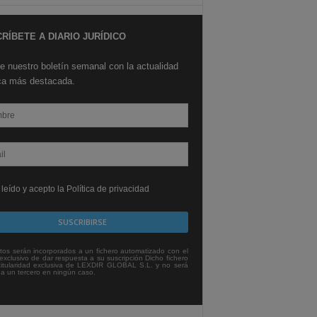
RÍBETE A DIARIO JURÍDICO
e nuestro boletín semanal con la actualidad
ica más destacada.
leído y acepto la Política de privacidad
tos serán incorporados a un fichero automatizado con el
exclusivo de dar respuesta a su suscripción Dicho fichero
titularidad exclusiva de LEXDIR GLOBAL S.L. y no será
 a un tercero en ningún caso.