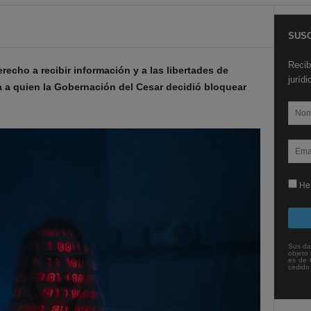
SUSC
Recib
recho a recibir información y a las libertades de
juríd
a a quien la Gobernación del Cesar decidió bloquear
He 
Sus da
objeto 
es de 
cedido