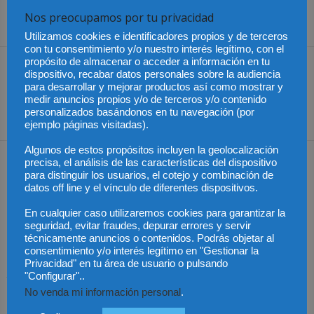
Nos preocupamos por tu privacidad
Share
Utilizamos cookies e identificadores propios y de terceros
con tu consentimiento y/o nuestro interés legítimo, con el
propósito de almacenar o acceder a información en tu
Artículo anterior
Artículo siguiente
dispositivo, recabar datos personales sobre la audiencia
Chile – Implementación
México – Arranca la nueva
para desarrollar y mejorar productos así como mostrar y
medir anuncios propios y/o de terceros y/o contenido
efectiva de la Ley Nacional
etapa de la SCJN
personalizados basándonos en tu navegación (por
del Cáncer
ejemplo páginas visitadas).
Algunos de estos propósitos incluyen la geolocalización
Artículos relacionados
Más del autor
precisa, el análisis de las características del dispositivo
para distinguir los usuarios, el cotejo y combinación de
datos off line y el vínculo de diferentes dispositivos.
En cualquier caso utilizaremos cookies para garantizar la
seguridad, evitar fraudes, depurar errores y servir
técnicamente anuncios o contenidos. Podrás objetar al
consentimiento y/o interés legítimo en "Gestionar la
Colombia – Proteger la
Colombia – Abelardo de
Colombia – Judicatura y
Privacidad" en tu área de usuario o pulsando
vida desde la
la Espirella asumirá en
acceso al título de
"Configurar"..
fecundación
un acto en Cali
abogado
No venda mi información personal
.