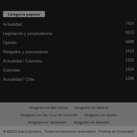
Categoría popular
7414
Actualidad
5572
Legislación y jurisprudencia
3498
Opinión
1413
Abogados y procuradores
1325
Actualidad / Colombia
1324
Colombia
1296
Actualidad / Chile
Abogados en Barcelona
Abogados en Madrid
Abogados en Sta. Cruz de Tenerife
Abogados en Sevilla
Abogados en Santander
Abogados en Sabadell
© ©2025 Diario Jurídico - Todos los derechos reservados -
Política de Privacidad