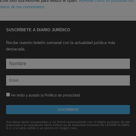
Este sitio usa Akismet para reducir el spam.
Aprende cómo se procesan los
datos de tus comentarios.
SUSCRÍBETE A DIARIO JURÍDICO
Recibe nuestro boletín semanal con la actualidad jurídica más
destacada.
He leído y acepto la Política de privacidad
Sus datos serán incorporados a un fichero automatizado con el objeto exclusivo de dar
respuesta a su suscripción Dicho fichero es de titularidad exclusiva de LEXDIR GLOBAL
S.L. y no será cedido a un tercero en ningún caso.