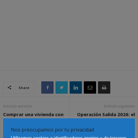
Share
Artículo anterior
Artículo siguiente
Comprar una vivienda con
Operación Salida 2026: el
el préstamo al 0% de la
accidente que más se
Generalitat podría
repite en carretera es
Nos preocupamos por tu privacidad
suponer hasta 80.000
también el que más se