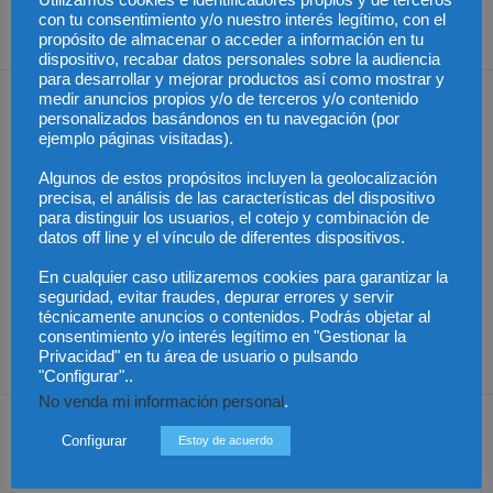
Utilizamos cookies e identificadores propios y de terceros
euros menos de
subestima
con tu consentimiento y/o nuestro interés legítimo, con el
revalorización en diez años
propósito de almacenar o acceder a información en tu
dispositivo, recabar datos personales sobre la audiencia
para desarrollar y mejorar productos así como mostrar y
medir anuncios propios y/o de terceros y/o contenido
Artículos relacionados
Más del autor
personalizados basándonos en tu navegación (por
ejemplo páginas visitadas).
Algunos de estos propósitos incluyen la geolocalización
precisa, el análisis de las características del dispositivo
para distinguir los usuarios, el cotejo y combinación de
Los trabajadores de
Las empresas se
datos off line y el vínculo de diferentes dispositivos.
Groundforce en el
exponen a
aeropuerto de
responsabilidades
Publicado el aumento
Barcelona inician
penales por una
de retribuciones de
En cualquier caso utilizaremos cookies para garantizar la
huelga indefinida:
prevención deficiente
abogados y
seguridad, evitar fraudes, depurar errores y servir
¿pueden los pasajeros
ante el calor extremo
procuradores del Turno
afectados reclamar
de Oficio en Aragón
técnicamente anuncios o contenidos. Podrás objetar al
compensación?
consentimiento y/o interés legítimo en "Gestionar la
Privacidad" en tu área de usuario o pulsando
"Configurar"..
No venda mi información personal
.
Dejar una respuesta
Configurar
Estoy de acuerdo