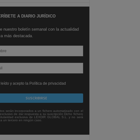
RÍBETE A DIARIO JURÍDICO
e nuestro boletín semanal con la actualidad
ica más destacada.
leído y acepto la Política de privacidad
tos serán incorporados a un fichero automatizado con el
exclusivo de dar respuesta a su suscripción Dicho fichero
titularidad exclusiva de LEXDIR GLOBAL S.L. y no será
 a un tercero en ningún caso.