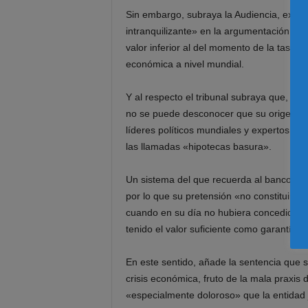
Sin embargo, subraya la Audiencia, exis
intranquilizante» en la argumentación del
valor inferior al del momento de la tasació
económica a nivel mundial.
Y al respecto el tribunal subraya que, «si
no se puede desconocer que su origen ti
líderes políticos mundiales y expertos en
las llamadas «hipotecas basura».
Un sistema del que recuerda al banco qu
por lo que su pretensión «no constituirá
cuando en su día no hubiera concedido el 
tenido el valor suficiente como garantía.
En este sentido, añade la sentencia que s
crisis económica, fruto de la mala praxis d
«especialmente doloroso» que la entidad 