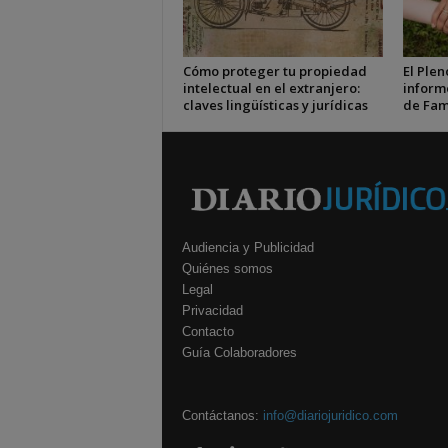
Cómo proteger tu propiedad
El Plen
intelectual en el extranjero:
inform
claves lingüísticas y jurídicas
de Fam
Audiencia y Publicidad
Quiénes somos
Legal
Privacidad
Contacto
Guía Colaboradores
Contáctanos:
info@diariojuridico.com