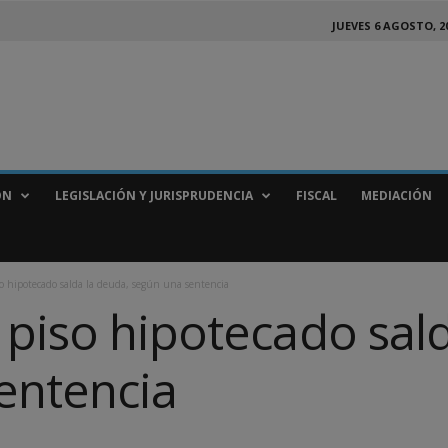
JUEVES 6 AGOSTO, 2
ÓN
LEGISLACIÓN Y JURISPRUDENCIA
FISCAL
MEDIACIÓN
o hipotecado salda la deuda, según una sentencia
 piso hipotecado sald
entencia