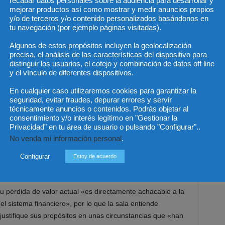
recabar datos personales sobre la audiencia para desarrollar y
mejorar productos así como mostrar y medir anuncios propios
te una reflexión en este caso, «cuando menos moralmente
y/o de terceros y/o contenido personalizados basándonos en
 banco, cuando dice que la finca subastada tiene hoy un
tu navegación (por ejemplo páginas visitadas).
n por la situación del mercado, a la que une la crisis
Algunos de estos propósitos incluyen la geolocalización
precisa, el análisis de las características del dispositivo para
distinguir los usuarios, el cotejo y combinación de datos off line
endo esto así» y «real la importantísima crisis económica»,
y el vínculo de diferentes dispositivos.
ene «una causa precisa y que no es otra», según han dicho
En cualquier caso utilizaremos cookies para garantizar la
 economía, «que la mala gestión del sistema financiero» y
seguridad, evitar fraudes, depurar errores y servir
técnicamente anuncios o contenidos. Podrás objetar al
consentimiento y/o interés legítimo en "Gestionar la
Privacidad" en tu área de usuario o pulsando "Configurar"..
e forma parte y esto es algo «que no puede desconocer»,
No venda mi información personal
.
 un abuso de poder, pero moralmente es rechazable»,
préstamo por el importe citado si el inmueble no hubiera
Configurar
Estoy de acuerdo
u pérdida de valor actual «es directamente achacable a la
el sistema financiero», por lo que la sala entiende
justifique sus propósitos en unas circunstancias que «han