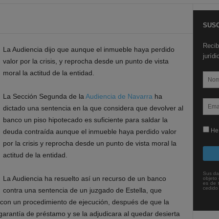
SUSC
Recib
La Audiencia dijo que aunque el inmueble haya perdido
juríd
valor por la crisis, y reprocha desde un punto de vista
moral la actitud de la entidad.
La Sección Segunda de la
Audiencia de Navarra
ha
dictado una sentencia en la que considera que devolver al
banco un piso hipotecado es suficiente para saldar la
He 
deuda contraída aunque el inmueble haya perdido valor
por la crisis y reprocha desde un punto de vista moral la
actitud de la entidad.
Sus da
La Audiencia ha resuelto así un recurso de un banco
objeto 
es de 
cedido
contra una sentencia de un juzgado de Estella, que
 con un procedimiento de ejecución, después de que la
garantía de préstamo y se la adjudicara al quedar desierta