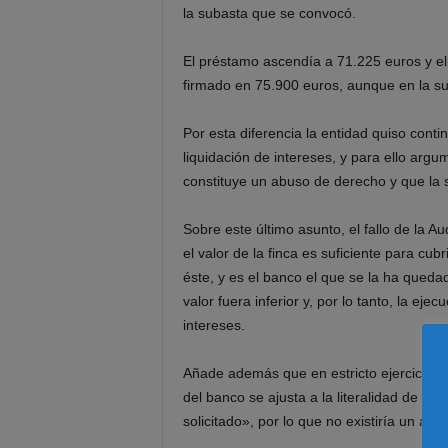
la subasta que se convocó.
El préstamo ascendía a 71.225 euros y el
firmado en 75.900 euros, aunque en la su
Por esta diferencia la entidad quiso cont
liquidación de intereses, y para ello arg
constituye un abuso de derecho y que la
Sobre este último asunto, el fallo de la A
el valor de la finca es suficiente para cubr
éste, y es el banco el que se la ha quedad
valor fuera inferior y, por lo tanto, la ej
intereses.
Añade además que en estricto ejercicio d
del banco se ajusta a la literalidad de la 
solicitado», por lo que no existiría un ab