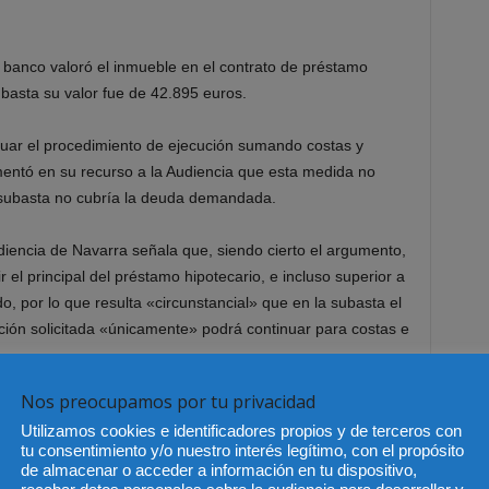
 banco valoró el inmueble en el contrato de préstamo
basta su valor fue de 42.895 euros.
inuar el procedimiento de ejecución sumando costas y
umentó en su recurso a la Audiencia que esta medida no
 subasta no cubría la deuda demandada.
udiencia de Navarra señala que, siendo cierto el argumento,
ir el principal del préstamo hipotecario, e incluso superior a
o, por lo que resulta «circunstancial» que en la subasta el
ecución solicitada «únicamente» podrá continuar para costas e
Nos preocupamos por tu privacidad
el derecho, «formalmente cabría entender que la actuación
Utilizamos cookies e identificadores propios y de terceros con
ley y que efectivamente tiene derecho a solicitar lo que ha
tu consentimiento y/o nuestro interés legítimo, con el propósito
uso de derecho.
de almacenar o acceder a información en tu dispositivo,