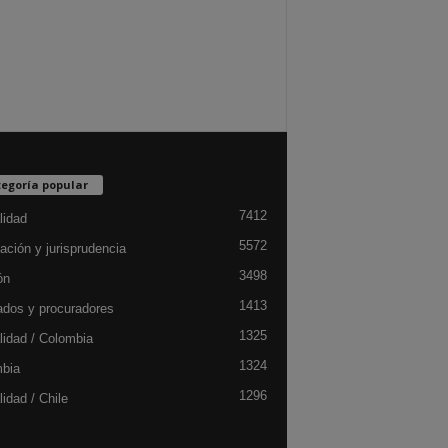
egoría popular
7412
lidad
5572
ación y jurisprudencia
3498
ón
1413
dos y procuradores
1325
lidad / Colombia
1324
bia
1296
idad / Chile