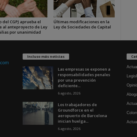
o del CGPJ aprueba el
Últimas modificaciones en la
e al anteproyecto de Ley
Ley de Sociedades de Capital
ilias por unanimidad
Incluso más noticias
Cat
Actua
Las empresas se exponen a
responsabilidades penales
Legisl
por una prevención
deficiente...
Opini
6 agosto, 2026
Aboga
Actua
Los trabajadores de
Groundforce en el
Colom
aeropuerto de Barcelona
inician huelga...
Actual
6 agosto, 2026