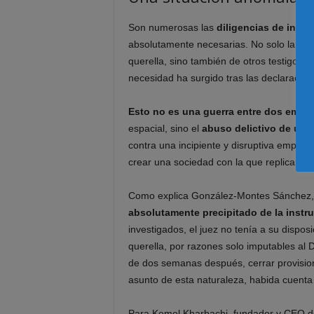
Son numerosas las
diligencias de inves
absolutamente necesarias. No solo la dec
querella, sino también de otros testigos 
necesidad ha surgido tras las declaracio
Esto no es una guerra entre dos empr
espacial, sino el
abuso delictivo de una
contra una incipiente y disruptiva empresa
crear una sociedad con la que replicar e
Como explica González-Montes Sánchez,
absolutamente precipitado de la instr
investigados, el juez no tenía a su dispo
querella, por razones solo imputables al
de dos semanas después, cerrar provision
asunto de esta naturaleza, habida cuenta 
Para Kemel Kharbachi, fundador y CEO de