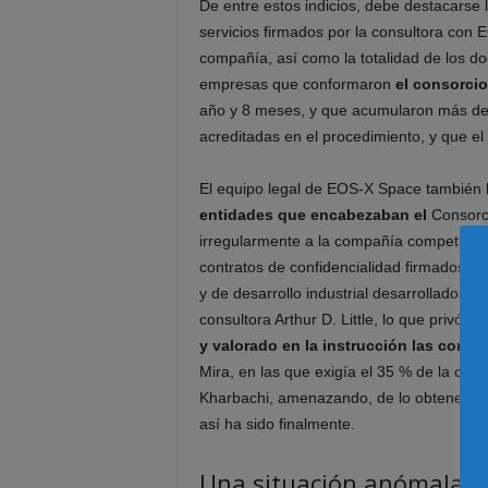
De entre estos indicios, debe destacarse l
servicios firmados por la consultora co
compañía, así como la totalidad de los d
empresas que conformaron
el consorcio
año y 8 meses, y que acumularon más de 
acreditadas en el procedimiento, y que el
El equipo legal de EOS-X Space también
entidades que encabezaban el
Consorc
irregularmente a la compañía competidora c
contratos de confidencialidad firmados y 
y de desarrollo industrial desarrollados
consultora Arthur D. Little, lo que privó
y valorado en la instrucción las comu
Mira, en las que exigía el 35 % de la c
Kharbachi, amenazando, de lo obtenerlo, 
así ha sido finalmente.
Una situación anómala e 