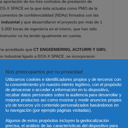
a aportación de los tres contratos de prestación de
n EOS-X SPACE en la que ésta actuaba como PMO de la
ocumentos de confidencialidad (NDAs) firmados con las
 industrial
y que desarrollaron el proyecto por más de 1
5.000 horas de ingeniería en el mismo, que han sido
 instructor no ha tenido igualmente en cuenta.
 ha acreditado que
CT ENGEENIERING, ACITURRI Y GMV,
io Industrial ligado a EOX-X SPACE, se incorporaron
onstituida por Arthur D. Little, lo que conculca los
acarreó la incorporación de todos los secretos de empresa
Nos preocupamos por tu privacidad
 para la empresa competidora propiedad 100 % de la
Utilizamos cookies e identificadores propios y de terceros con
 de los mismos a EOS-X SPACE.
Tampoco se han analizado
tu consentimiento y/o nuestro interés legítimo, con el propósito
de almacenar o acceder a información en tu dispositivo,
nicaciones del expresidente
de Arthur D. Little, Carlos
recabar datos personales sobre la audiencia para desarrollar y
ompañía a valor nominal al fundador de EOS-X SPACE, Kemel
mejorar productos así como mostrar y medir anuncios propios
con dinamitar el proyecto y crear otro competidor, como
y/o de terceros y/o contenido personalizados basándonos en
tu navegación (por ejemplo páginas visitadas).
Algunos de estos propósitos incluyen la geolocalización
irregular
precisa, el análisis de las características del dispositivo para