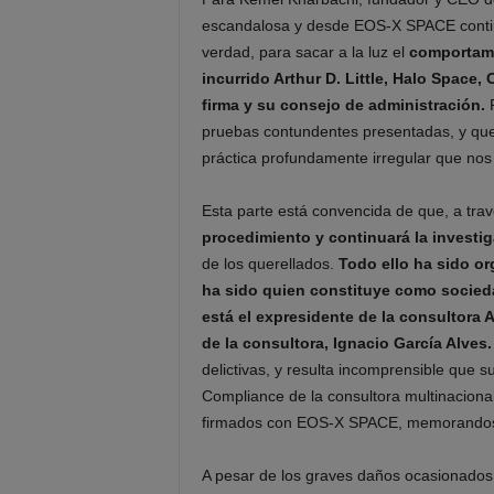
escandalosa y desde EOS-X SPACE contin
verdad, para sacar a la luz el
comportami
incurrido Arthur D. Little, Halo Space,
firma y su consejo de administración.
pruebas contundentes presentadas, y que 
práctica profundamente irregular que nos
Esta parte está convencida de que, a tra
procedimiento y continuará la investi
de los querellados.
Todo ello ha sido or
ha sido quien constituye como socied
está el expresidente de la consultora A
de la consultora, Ignacio García Alves
delictivas, y resulta incomprensible que 
Compliance de la consultora multinacional A
firmados con EOS-X SPACE, memorandos, i
A pesar de los graves daños ocasionados 