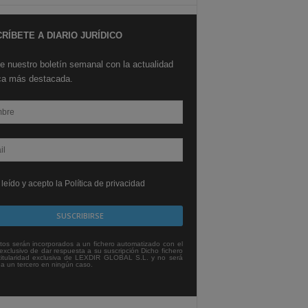
RÍBETE A DIARIO JURÍDICO
e nuestro boletín semanal con la actualidad
ica más destacada.
leído y acepto la Política de privacidad
tos serán incorporados a un fichero automatizado con el
exclusivo de dar respuesta a su suscripción Dicho fichero
titularidad exclusiva de LEXDIR GLOBAL S.L. y no será
 a un tercero en ningún caso.