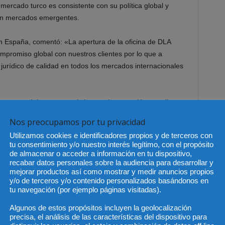
ercado turco es consistente con su política global y
 en mercados emergentes.
en España, comentó: «La apertura de la oficina de DLA
mpromiso global con nuestros clientes por lo que a
jurídico de calidad en todos los mercados internacionales
empresariales turcas asistieron a la recepción que dio
Piper en Turquía. La recepción contó con la asistencia de
Nos preocupamos por tu privacidad
bajador de Estados Unidos en Turquía (James F Jeffrey), y
Utilizamos cookies e identificadores propios y de terceros con
nido (Jessica Hand).
tu consentimiento y/o nuestro interés legítimo, con el propósito
de almacenar o acceder a información en tu dispositivo,
 ofrecerá a las empresas turcas acceso a una gran
recabar datos personales sobre la audiencia para desarrollar y
mejorar productos así como mostrar y medir anuncios propios
esorar en asuntos de índole internacional. La práctica
y/o de terceros y/o contenido personalizados basándonos en
materias diversas incluyendo asuntos de M&A, financieros
tu navegación (por ejemplo páginas visitadas).
iones público privadas, en los que DLA Piper cuenta con
Algunos de estos propósitos incluyen la geolocalización
precisa, el análisis de las características del dispositivo para