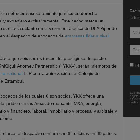
Recib
icina ofrecerá asesoramiento jurídico en derecho
juríd
al y extranjero exclusivamente. Este hecho marca un
paso hacia delante en la visión estratégica de DLA Piper de
e en el despacho de abogados de
empresas líder a nivel
iado que seis socios turcos del prestigioso despacho
He 
?nKüçük Attorney Partnership («YKK»), serán miembros de
nternational
LLP con la autorización del Colegio de
e Estambul.
Sus da
ogados de los cuales 6 son socios. YKK ofrece una
objeto 
es de 
cedido
o jurídico en las áreas de mercantil, M&A, energía,
o y financiero, laboral, inmobiliario y procesal y arbitraje y
iente.
do turco, el despacho contará con 68 oficinas en 30 países