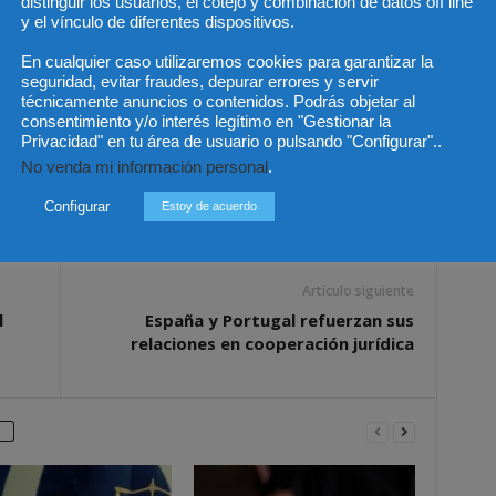
distinguir los usuarios, el cotejo y combinación de datos off line
esoramiento al Ministro de Sanidad turco en la
y el vínculo de diferentes dispositivos.
royecto de sanidad de participación público privado en
En cualquier caso utilizaremos cookies para garantizar la
udad de Kayseri e implicará la creación de 1.500 camas
seguridad, evitar fraudes, depurar errores y servir
técnicamente anuncios o contenidos. Podrás objetar al
consentimiento y/o interés legítimo en "Gestionar la
Privacidad" en tu área de usuario o pulsando "Configurar"..
No venda mi información personal
.
Configurar
Estoy de acuerdo
Artículo siguiente
l
España y Portugal refuerzan sus
relaciones en cooperación jurídica