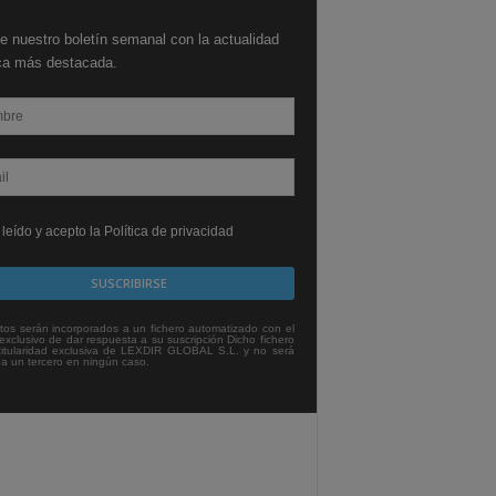
e nuestro boletín semanal con la actualidad
ica más destacada.
leído y acepto la Política de privacidad
tos serán incorporados a un fichero automatizado con el
exclusivo de dar respuesta a su suscripción Dicho fichero
titularidad exclusiva de LEXDIR GLOBAL S.L. y no será
 a un tercero en ningún caso.