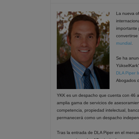
La nueva of
internacion
importante 
convertirs
mundial
.
Se ha anunc
YükselKark
DLA Piper I
Abogados d
YKK es un despacho que cuenta con 46 ab
amplia gama de servicios de asesoramient
competencia, propiedad intelectual, bancari
permanecerá como un despacho independ
Tras la entrada de DLA Piper en el merca