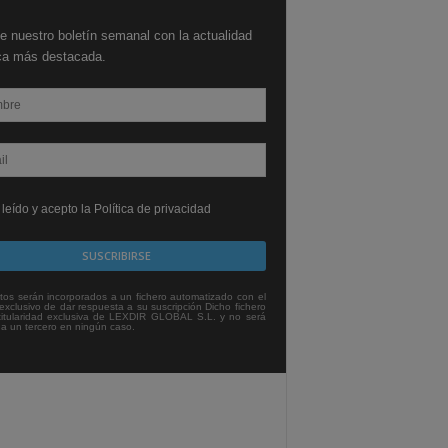
e nuestro boletín semanal con la actualidad
ica más destacada.
leído y acepto la Política de privacidad
tos serán incorporados a un fichero automatizado con el
exclusivo de dar respuesta a su suscripción Dicho fichero
titularidad exclusiva de LEXDIR GLOBAL S.L. y no será
 a un tercero en ningún caso.