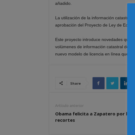
añadido.
La utilización de la información catastra
aprobación del Proyecto de Ley de Econo
Este proyecto introduce novedades que pe
volúmenes de información catastral de ma
nuevo modelo de licencia en línea que esta
Share
Artículo anterior
Obama felicita a Zapatero por los
recortes