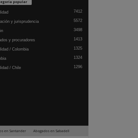
egoría popular
7412
lidad
5572
ación y jurisprudencia
3498
ón
1413
dos y procuradores
1325
lidad / Colombia
1324
bia
1296
idad / Chile
os en Santander
Abogados en Sabadell