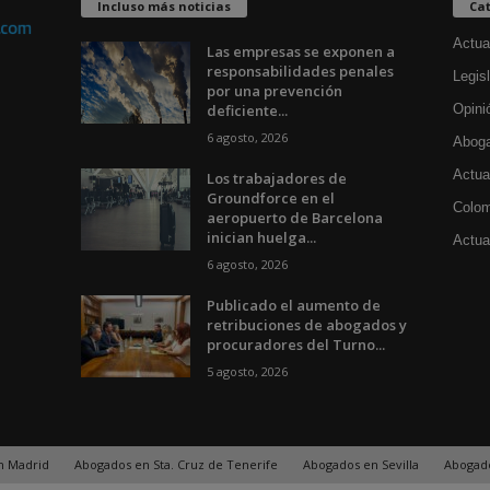
Incluso más noticias
Cat
Actua
Las empresas se exponen a
responsabilidades penales
Legisl
por una prevención
deficiente...
Opini
6 agosto, 2026
Aboga
Actua
Los trabajadores de
Groundforce en el
Colom
aeropuerto de Barcelona
inician huelga...
Actual
6 agosto, 2026
Publicado el aumento de
retribuciones de abogados y
procuradores del Turno...
5 agosto, 2026
n Madrid
Abogados en Sta. Cruz de Tenerife
Abogados en Sevilla
Abogad