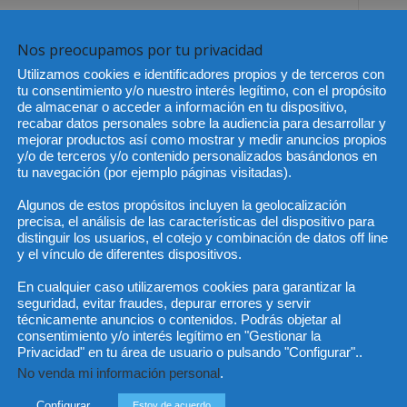
Nos preocupamos por tu privacidad
l se verá potenciada en los próximos meses con la
Utilizamos cookies e identificadores propios y de terceros con
mía Sostenible.
tu consentimiento y/o nuestro interés legítimo, con el propósito
de almacenar o acceder a información en tu dispositivo,
rmitirán descargar a través de Internet grandes
recabar datos personales sobre la audiencia para desarrollar y
mejorar productos así como mostrar y medir anuncios propios
nera completamente gratuita, con el único requisito de un
y/o de terceros y/o contenido personalizados basándonos en
blecerá las condiciones jurídicas del uso de este servicio.
tu navegación (por ejemplo páginas visitadas).
Algunos de estos propósitos incluyen la geolocalización
precisa, el análisis de las características del dispositivo para
distinguir los usuarios, el cotejo y combinación de datos off line
y el vínculo de diferentes dispositivos.
En cualquier caso utilizaremos cookies para garantizar la
seguridad, evitar fraudes, depurar errores y servir
Artículo siguiente
técnicamente anuncios o contenidos. Podrás objetar al
consentimiento y/o interés legítimo en "Gestionar la
DLA Piper abre oficina en Turquía
Privacidad" en tu área de usuario o pulsando "Configurar"..
No venda mi información personal
.
Configurar
Estoy de acuerdo