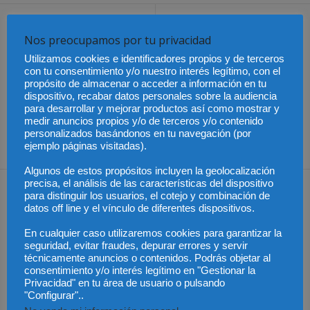
Artículo anterior
Artículo siguiente
Nos preocupamos por tu privacidad
Mañana entra en vigor la
El número de parados
Ley de Estabilidad
aumenta en 365.900
Utilizamos cookies e identificadores propios y de terceros
Presupuestaria y
personas en el primer
con tu consentimiento y/o nuestro interés legítimo, con el
propósito de almacenar o acceder a información en tu
Sostenibilidad Financiera
trimestre, hasta los 5,639
dispositivo, recabar datos personales sobre la audiencia
que obligará a todas las
millones
para desarrollar y mejorar productos así como mostrar y
administraciones a un
medir anuncios propios y/o de terceros y/o contenido
ejercicio de austeridad
personalizados basándonos en tu navegación (por
notable
ejemplo páginas visitadas).
Algunos de estos propósitos incluyen la geolocalización
precisa, el análisis de las características del dispositivo
Artículos relacionados
Más del autor
para distinguir los usuarios, el cotejo y combinación de
datos off line y el vínculo de diferentes dispositivos.
En cualquier caso utilizaremos cookies para garantizar la
seguridad, evitar fraudes, depurar errores y servir
técnicamente anuncios o contenidos. Podrás objetar al
consentimiento y/o interés legítimo en "Gestionar la
Últimas modificaciones
Privacidad" en tu área de usuario o pulsando
en la Ley de Sociedades
Cómo proteger tu
El Pleno del CGPJ
de Capital
"Configurar"..
propiedad intelectual en
aprueba el informe al
el extranjero: claves
anteproyecto de Ley de