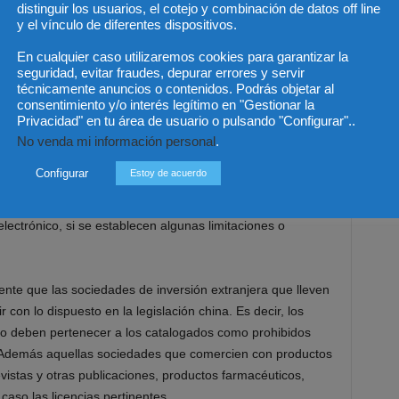
distinguir los usuarios, el cotejo y combinación de datos off line
a constituidas a la fecha de la entrada en vigor de la
y el vínculo de diferentes dispositivos.
tividades de comercio electrónico siendo suficiente
dad de obtener aprobación alguna, en el Ministerio de
En cualquier caso utilizaremos cookies para garantizar la
seguridad, evitar fraudes, depurar errores y servir
técnicamente anuncios o contenidos. Podrás objetar al
consentimiento y/o interés legítimo en "Gestionar la
Privacidad" en tu área de usuario o pulsando "Configurar"..
No venda mi información personal
.
Configurar
Estoy de acuerdo
mentaria no exige licencias o aprobaciones específicas
lectrónico, si se establecen algunas limitaciones o
nte que las sociedades de inversión extranjera que lleven
con lo dispuesto en la legislación china. Es decir, los
 no deben pertenecer a los catalogados como prohibidos
. Además aquellas sociedades que comercien con productos
evistas y otras publicaciones, productos farmacéuticos,
aso las licencias pertinentes.