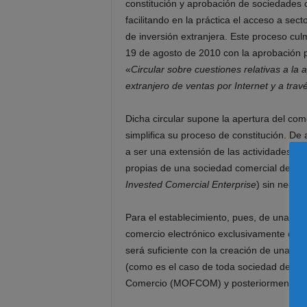
constitución y aprobación de sociedades co
facilitando en la práctica el acceso a se
de inversión extranjera. Este proceso cul
19 de agosto de 2010 con la aprobación 
«
Circular sobre cuestiones relativas a la 
extranjero de ventas por Internet y a tr
Dicha circular supone la apertura del come
simplifica su proceso de constitución. De 
a ser una extensión de las actividades de 
propias de una sociedad comercial de inve
Invested Comercial Enterprise
) sin neces
Para el establecimiento, pues, de una soc
comercio electrónico exclusivamente o de
será suficiente con la creación de una so
(como es el caso de toda sociedad de inve
Comercio (MOFCOM) y posteriormente de l