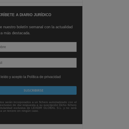
RÍBETE A DIARIO JURÍDICO
e nuestro boletín semanal con la actualidad
ica más destacada.
leído y acepto la Política de privacidad
tos serán incorporados a un fichero automatizado con el
exclusivo de dar respuesta a su suscripción Dicho fichero
titularidad exclusiva de LEXDIR GLOBAL S.L. y no será
 a un tercero en ningún caso.