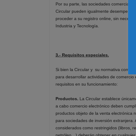
Por su parte, las sociedades comerciales y
Circular pueden igualmente desempeñar ac
proceder a su registro online, sin necesi
Industria y Tecnología.
3.- Requisitos especiales.
Si bien la Circular y su normativa comple
para desarrollar actividades de comercio e
requisitos en su funcionamiento:
Productos.
La Circular establece únicame
a cabo comercio electrónico deben cumplir 
productos objeto de la venta electrónica
para sociedades de inversión extranjera
considerados como restringidos (libros, r
petróleo…) deberán obtener en cualquier c