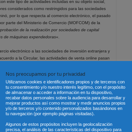
n este tipo de actividades incluidas en su objeto social,
ctores considerados como restringidos para las sociedades
minó, por lo que respecta al comercio electrónico, el pasado
por parte del Ministerio de Comercio (MOFCOM) de la
aprobación de la realización por sociedades de capital
avés de máquinas expendedoras
«.
rcio electrónico a las sociedades de inversión extranjera y
acuerdo a la Circular, las actividades de venta online pasan
comercio ordinarias (distribución, comercio minorista, etc)
rsión extranjera (FICE por sus siglas en inglé:
Foreign
Nos preocupamos por tu privacidad
idad de obtener una licencia específica para su desarrollo.
Utilizamos cookies e identificadores propios y de terceros con
tu consentimiento y/o nuestro interés legítimo, con el propósito
de almacenar o acceder a información en tu dispositivo,
iedad que se dedique al desarrollo de actividades de
recabar datos personales sobre la audiencia para desarrollar y
 forma complementaria a otras actividades comerciales,
mejorar productos así como mostrar y medir anuncios propios
ciedad comercial FICE, estando sujeta tal constitución
y/o de terceros y/o contenido personalizados basándonos en
tu navegación (por ejemplo páginas visitadas).
rsión extranjera) a la aprobación del Ministerio de
a Administración de Industria y Comercio (AIC).
Algunos de estos propósitos incluyen la geolocalización
precisa, el análisis de las características del dispositivo para