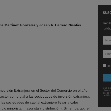
SUSC
Recib
a Martínez González y Josep A. Herrero Nicolàs
juríd
He 
Sus da
nversión Extranjera en el Sector del Comercio en el año
objeto 
es de 
cedido
sector comercial a las sociedades de inversión extranjera.
las sociedades de capital extranjero llevar a cabo
cio minorista, mayorista y distribución). Sin embargo, el