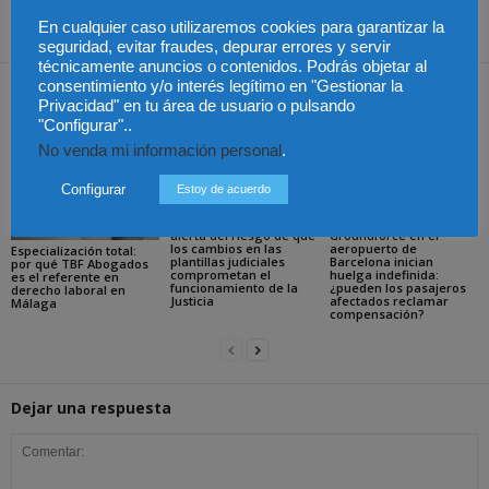
físicas marca un nuevo
semanas
récord
En cualquier caso utilizaremos cookies para garantizar la
seguridad, evitar fraudes, depurar errores y servir
técnicamente anuncios o contenidos. Podrás objetar al
consentimiento y/o interés legítimo en "Gestionar la
Artículos relacionados
Más del autor
Privacidad" en tu área de usuario o pulsando
"Configurar"..
No venda mi información personal
.
Configurar
Estoy de acuerdo
La Abogacía Catalana
Los trabajadores de
alerta del riesgo de que
Groundforce en el
los cambios en las
aeropuerto de
Especialización total:
plantillas judiciales
Barcelona inician
por qué TBF Abogados
comprometan el
huelga indefinida:
es el referente en
funcionamiento de la
¿pueden los pasajeros
derecho laboral en
Justicia
afectados reclamar
Málaga
compensación?
Dejar una respuesta