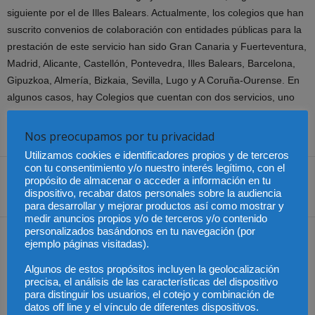
siguiente por el de Illes Balears. Actualmente, los colegios que han
suscrito convenios de colaboración con entidades públicas para la
prestación de este servicio han sido Gran Canaria y Fuerteventura,
Madrid, Alicante, Castellón, Pontevedra, Illes Balears, Barcelona,
Gipuzkoa, Almería, Bizkaia, Sevilla, Lugo y A Coruña-Ourense. En
algunos casos, hay Colegios que cuentan con dos servicios, uno
propio y otro en colaboración con la correspondiente entidad
provincial.
Nos preocupamos por tu privacidad
Utilizamos cookies e identificadores propios y de terceros
con tu consentimiento y/o nuestro interés legítimo, con el
propósito de almacenar o acceder a información en tu
dispositivo, recabar datos personales sobre la audiencia
Share
para desarrollar y mejorar productos así como mostrar y
medir anuncios propios y/o de terceros y/o contenido
personalizados basándonos en tu navegación (por
Artículo anterior
Artículo siguiente
ejemplo páginas visitadas).
Los concursos
La Justicia reconoce por
Algunos de estos propósitos incluyen la geolocalización
empresariales suben un
primera vez el derecho al
precisa, el análisis de las características del dispositivo
23% en 2024, pero la
permiso parental
para distinguir los usuarios, el cotejo y combinación de
avalancha de personas
retribuido de ocho
datos off line y el vínculo de diferentes dispositivos.