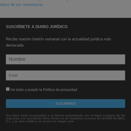
datos de tus comentarios.
SUSCRÍBETE A DIARIO JURÍDICO
Recibe nuestro boletín semanal con la actualidad jurídica más
destacada.
He leído y acepto la Política de privacidad
Sus datos serán incorporados a un fichero automatizado con el objeto exclusivo de dar
respuesta a su suscripción Dicho fichero es de titularidad exclusiva de LEXDIR GLOBAL
S.L. y no será cedido a un tercero en ningún caso.