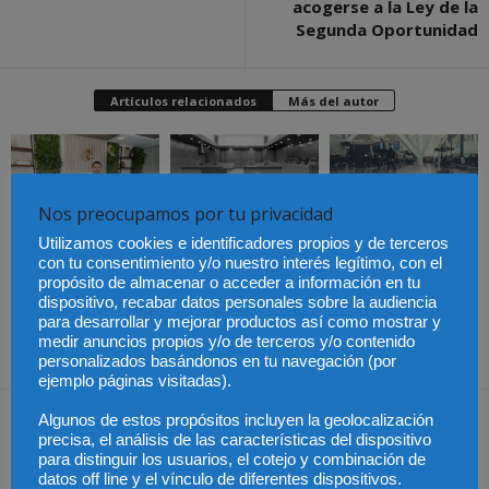
acogerse a la Ley de la
Segunda Oportunidad
Artículos relacionados
Más del autor
Nos preocupamos por tu privacidad
La Abogacía Catalana
Los trabajadores de
alerta del riesgo de que
Groundforce en el
Utilizamos cookies e identificadores propios y de terceros
los cambios en las
aeropuerto de
Especialización total:
con tu consentimiento y/o nuestro interés legítimo, con el
plantillas judiciales
Barcelona inician
por qué TBF Abogados
comprometan el
huelga indefinida:
es el referente en
propósito de almacenar o acceder a información en tu
funcionamiento de la
¿pueden los pasajeros
derecho laboral en
dispositivo, recabar datos personales sobre la audiencia
Justicia
afectados reclamar
Málaga
compensación?
para desarrollar y mejorar productos así como mostrar y
medir anuncios propios y/o de terceros y/o contenido
personalizados basándonos en tu navegación (por
ejemplo páginas visitadas).
Dejar una respuesta
Algunos de estos propósitos incluyen la geolocalización
precisa, el análisis de las características del dispositivo
para distinguir los usuarios, el cotejo y combinación de
datos off line y el vínculo de diferentes dispositivos.