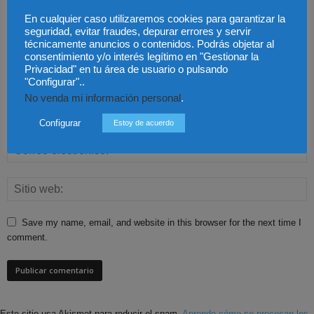
En cualquier caso utilizaremos cookies para garantizar la
seguridad, evitar fraudes, depurar errores y servir
técnicamente anuncios o contenidos. Podrás objetar al
consentimiento y/o interés legítimo en "Gestionar la
Privacidad" en tu área de usuario o pulsando
"Configurar"..
No venda mi información personal
.
Configurar
Estoy de acuerdo
Save my name, email, and website in this browser for the next time I
comment.
Este sitio usa Akismet para reducir el spam.
Aprende cómo se procesan los