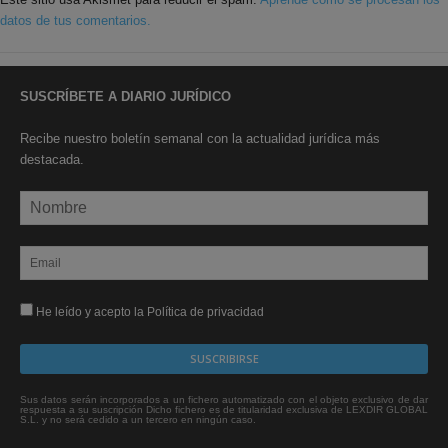
datos de tus comentarios.
SUSCRÍBETE A DIARIO JURÍDICO
Recibe nuestro boletín semanal con la actualidad jurídica más
destacada.
He leído y acepto la Política de privacidad
Sus datos serán incorporados a un fichero automatizado con el objeto exclusivo de dar
respuesta a su suscripción Dicho fichero es de titularidad exclusiva de LEXDIR GLOBAL
S.L. y no será cedido a un tercero en ningún caso.