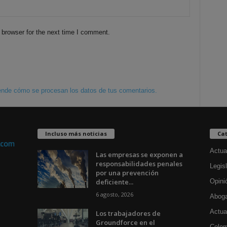
 browser for the next time I comment.
nde cómo se procesan los datos de tus comentarios.
Incluso más noticias
Cat
Actua
Las empresas se exponen a
responsabilidades penales
Legisl
por una prevención
deficiente...
Opini
6 agosto, 2026
Aboga
Actua
Los trabajadores de
Groundforce en el
Colom