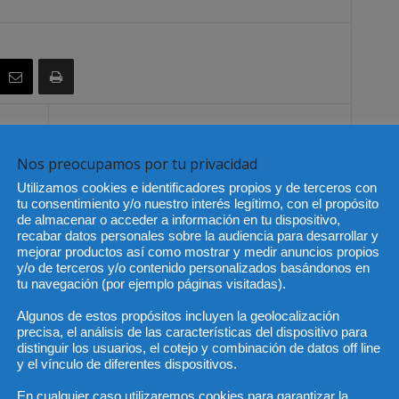
Artículo siguiente
Nos preocupamos por tu privacidad
tes
Portugal también avanza con un alza
de impuestos
Utilizamos cookies e identificadores propios y de terceros con
tu consentimiento y/o nuestro interés legítimo, con el propósito
de almacenar o acceder a información en tu dispositivo,
recabar datos personales sobre la audiencia para desarrollar y
mejorar productos así como mostrar y medir anuncios propios
y/o de terceros y/o contenido personalizados basándonos en
tu navegación (por ejemplo páginas visitadas).
Algunos de estos propósitos incluyen la geolocalización
precisa, el análisis de las características del dispositivo para
distinguir los usuarios, el cotejo y combinación de datos off line
y el vínculo de diferentes dispositivos.
En cualquier caso utilizaremos cookies para garantizar la