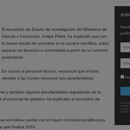
SUSC
Recib
El secretario de Estado de Investigación del Ministerio de
juríd
Ciencia e Innovación, Felipe Pétriz, ha explicado que con
la nueva escala de contratos en la carrera científica, estos
pasarán de becarios a contratados a partir de un contrato
predoctoral.
En cuanto al personal técnico, reconoció que el texto
He 
elevado a las Cortes reconoce sus características.
s y también algunas peculiaridades regulatorias de la
 el personal de gestión» ha explicado el secretario de
Sus da
objeto 
es de 
cedido
eva normativa cuente con el mayor consenso posible para
e que finalice 2010.