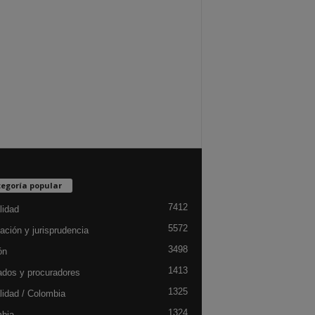
egoría popular
7412
lidad
5572
ación y jurisprudencia
3498
ón
1413
dos y procuradores
1325
lidad / Colombia
1324
bia