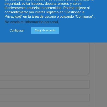
seguridad, evitar fraudes, depurar errores y servir
técnicamente anuncios o contenidos. Podrás objetar al
o del CGPJ aprueba el
Últimas modificaciones en la
e al anteproyecto de Ley
Ley de Sociedades de Capital
consentimiento y/o interés legítimo en "Gestionar la
ilias por unanimidad
Privacidad" en tu área de usuario o pulsando "Configurar"..
No venda mi información personal
.
Configurar
Estoy de acuerdo