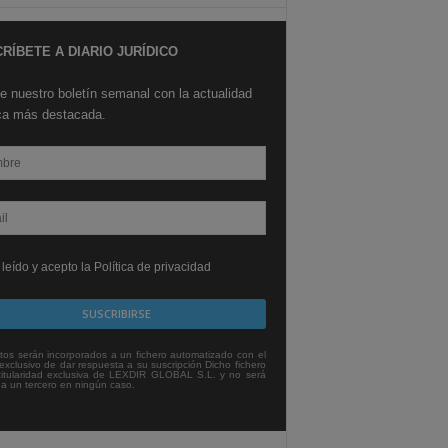
RÍBETE A DIARIO JURÍDICO
e nuestro boletín semanal con la actualidad
ica más destacada.
leído y acepto la Política de privacidad
tos serán incorporados a un fichero automatizado con el
exclusivo de dar respuesta a su suscripción Dicho fichero
titularidad exclusiva de LEXDIR GLOBAL S.L. y no será
 a un tercero en ningún caso.