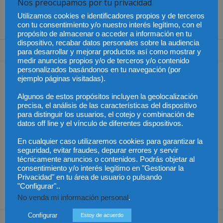
Nos preocupamos por tu privacidad
Justicia
afectados reclamar
Málaga
compensación?
Utilizamos cookies e identificadores propios y de terceros
con tu consentimiento y/o nuestro interés legítimo, con el
propósito de almacenar o acceder a información en tu
dispositivo, recabar datos personales sobre la audiencia
1 Comentario
para desarrollar y mejorar productos así como mostrar y
medir anuncios propios y/o de terceros y/o contenido
personalizados basándonos en tu navegación (por
Samaniego
22 marzo, 2013 at 7:42 pm
ejemplo páginas visitadas).
Al Sr Candau le puede su deformación profesional de
Algunos de estos propósitos incluyen la geolocalización
registrador y califica las opinines de los demás como
precisa, el análisis de las características del dispositivo
quien deniega un pacto incribible: los 300 que no están
para distinguir los usuarios, el cotejo y combinación de
de acuerdo con él no quieren trabajar, y los 3.000
datos off line y el vínculo de diferentes dispositivos.
notarios que se oponen a su sistema feudal registral
En cualquier caso utilizaremos cookies para garantizar la
exclusivo no quieren cooperar.
seguridad, evitar fraudes, depurar errores y servir
Y el que no esté de acuerdo que recurra.
técnicamente anuncios o contenidos. Podrás objetar al
consentimiento y/o interés legítimo en "Gestionar la
Privacidad" en tu área de usuario o pulsando
Responder
"Configurar"..
No venda mi información personal
.
Configurar
Estoy de acuerdo
Dejar una respuesta