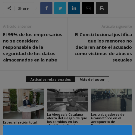
Share
Artículo anterior
Artículo siguiente
El 95% de los empresarios
El Constitucional justifica
no se considera
que los menores no
responsable de la
declaren ante el acusado
seguridad de los datos
como víctimas de abusos
almacenados en la nube
sexuales
Artículos relacionados
Más del autor
La Abogacía Catalana
Los trabajadores de
alerta del riesgo de que
Groundforce en el
los cambios en las
aeropuerto de
Especialización total:
plantillas judiciales
Barcelona inician
por qué TBF Abogados
comprometan el
huelga indefinida:
es el referente en
funcionamiento de la
¿pueden los pasajeros
derecho laboral en