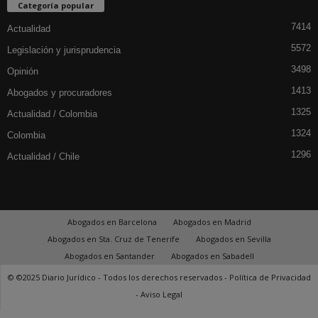
Categoría popular
7414
Actualidad
5572
Legislación y jurisprudencia
3498
Opinión
1413
Abogados y procuradores
1325
Actualidad / Colombia
1324
Colombia
1296
Actualidad / Chile
Abogados en Barcelona
Abogados en Madrid
Abogados en Sta. Cruz de Tenerife
Abogados en Sevilla
Abogados en Santander
Abogados en Sabadell
© ©2025 Diario Jurídico - Todos los derechos reservados -
Política de Privacidad
-
Aviso Legal