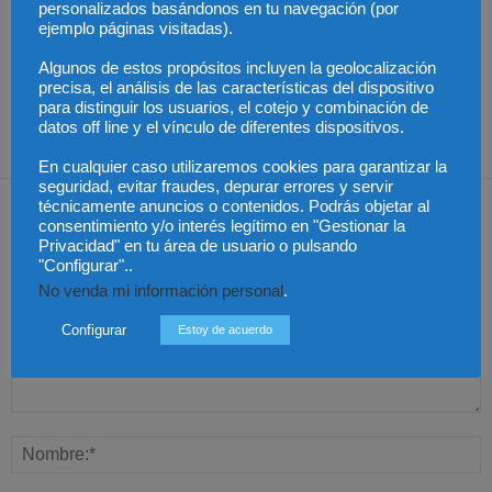
personalizados basándonos en tu navegación (por
ejemplo páginas visitadas).
La Ley SAC brinda a las
Agosto bajo los ataques
Especialización total:
Algunos de estos propósitos incluyen la geolocalización
empresas una
del phishing
por qué TBF Abogados
oportunidad decisiva
es el referente en
precisa, el análisis de las características del dispositivo
ante el cliente
derecho laboral en
para distinguir los usuarios, el cotejo y combinación de
Málaga
datos off line y el vínculo de diferentes dispositivos.
En cualquier caso utilizaremos cookies para garantizar la
seguridad, evitar fraudes, depurar errores y servir
Dejar una respuesta
técnicamente anuncios o contenidos. Podrás objetar al
consentimiento y/o interés legítimo en "Gestionar la
Privacidad" en tu área de usuario o pulsando
"Configurar"..
No venda mi información personal
.
Configurar
Estoy de acuerdo