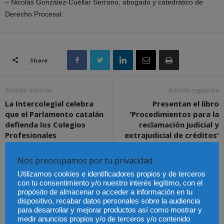
– Nicolás González-Cuéllar Serrano, abogado y catedrático de
Derecho Procesal.
Share
Artículo anterior
Artículo siguiente
La Intercolegial celebra
Presentan el libro
que el Parlamento catalán
'Procedimientos para la
defienda los Colegios
reclamación judicial y
Profesionales
extrajudicial de créditos'
en el ICAM
Nos preocupamos por tu privacidad
Utilizamos cookies e identificadores propios y de terceros
Artículos relacionados
Más del autor
con tu consentimiento y/o nuestro interés legítimo, con el
propósito de almacenar o acceder a información en tu
dispositivo, recabar datos personales sobre la audiencia
para desarrollar y mejorar productos así como mostrar y
medir anuncios propios y/o de terceros y/o contenido