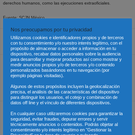
derechos humanos, como las ejecuciones extraoficiales.
Fuente: SCJN México
Nos preocupamos por tu privacidad
Utilizamos cookies e identificadores propios y de terceros
con tu consentimiento y/o nuestro interés legítimo, con el
Share
propósito de almacenar o acceder a información en tu
dispositivo, recabar datos personales sobre la audiencia
para desarrollar y mejorar productos así como mostrar y
Artículo anterior
Artículo siguiente
medir anuncios propios y/o de terceros y/o contenido
personalizados basándonos en tu navegación (por
Transparencia de las
Arranca la Liga de Debate
ejemplo páginas visitadas).
Fundaciones y
Preuniversitario CICAE –
Asociaciones de utilidad
UCJC
Algunos de estos propósitos incluyen la geolocalización
pública catalanas
precisa, el análisis de las características del dispositivo
para distinguir los usuarios, el cotejo y combinación de
datos off line y el vínculo de diferentes dispositivos.
Artículos relacionados
Más del autor
En cualquier caso utilizaremos cookies para garantizar la
seguridad, evitar fraudes, depurar errores y servir
técnicamente anuncios o contenidos. Podrás objetar al
consentimiento y/o interés legítimo en "Gestionar la