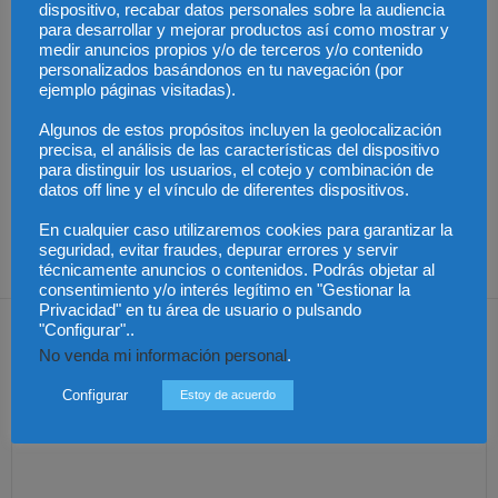
Artículos relacionados
Más del autor
dispositivo, recabar datos personales sobre la audiencia
para desarrollar y mejorar productos así como mostrar y
medir anuncios propios y/o de terceros y/o contenido
personalizados basándonos en tu navegación (por
ejemplo páginas visitadas).
Algunos de estos propósitos incluyen la geolocalización
Las empresas se
Los trabajadores de
exponen a
Groundforce en el
precisa, el análisis de las características del dispositivo
responsabilidades
aeropuerto de
Publicado el aumento
para distinguir los usuarios, el cotejo y combinación de
penales por una
Barcelona inician
de retribuciones de
prevención deficiente
huelga indefinida:
abogados y
datos off line y el vínculo de diferentes dispositivos.
ante el calor extremo
¿pueden los pasajeros
procuradores del Turno
afectados reclamar
de Oficio en Aragón
compensación?
En cualquier caso utilizaremos cookies para garantizar la
seguridad, evitar fraudes, depurar errores y servir
técnicamente anuncios o contenidos. Podrás objetar al
consentimiento y/o interés legítimo en "Gestionar la
Privacidad" en tu área de usuario o pulsando
Dejar una respuesta
"Configurar"..
No venda mi información personal
.
Configurar
Estoy de acuerdo