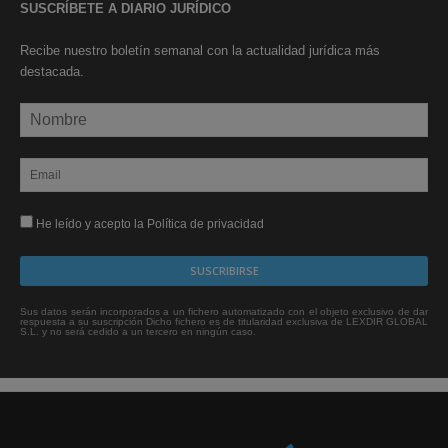
SUSCRÍBETE A DIARIO JURÍDICO
Recibe nuestro boletín semanal con la actualidad jurídica más
destacada.
He leído y acepto la Política de privacidad
Sus datos serán incorporados a un fichero automatizado con el objeto exclusivo de dar
respuesta a su suscripción Dicho fichero es de titularidad exclusiva de LEXDIR GLOBAL
S.L. y no será cedido a un tercero en ningún caso.