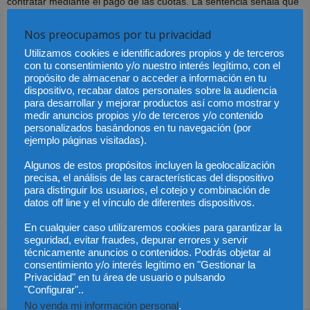
contratar mediante el pago de las cuotas. La sentencia señala que
no se puede convalidar un consentimiento que esta viciado. “Sólo
Nos preocupamos por tu privacidad
faltaba que la voluntad de cumplimiento estuviera penalizada”,
apunta Navas. Del mismo modo, la sentencia también rechaza el
Utilizamos cookies e identificadores propios y de terceros
con tu consentimiento y/o nuestro interés legítimo, con el
supuesto
control notarial
, entre otras cosas porque considera
propósito de almacenar o acceder a información en tu
probado que en la notaría tampoco le advirtieron del riesgo del
dispositivo, recabar datos personales sobre la audiencia
producto que estaba contratando
para desarrollar y mejorar productos así como mostrar y
medir anuncios propios y/o de terceros y/o contenido
personalizados basándonos en tu navegación (por
Con todo, el juzgado decreta la nulidad de la cláusula multidivisa
ejemplo páginas visitadas).
por déficit informativo del banco. “
Se pone fin a un calvario
Algunos de estos propósitos incluyen la geolocalización
prolongado a lo largo de una década
por una mala praxis
precisa, el análisis de las características del dispositivo
bancaria contraria a la buena fe y a su obligación de velar por los
para distinguir los usuarios, el cotejo y combinación de
intereses del cliente como si fueran propios; merecen el reproche
datos off line y el vínculo de diferentes dispositivos.
judicial recibido”, concluye el socio-director de navascusi.com.
En cualquier caso utilizaremos cookies para garantizar la
seguridad, evitar fraudes, depurar errores y servir
Fuente: Navas Cusí
técnicamente anuncios o contenidos. Podrás objetar al
consentimiento y/o interés legítimo en "Gestionar la
Privacidad" en tu área de usuario o pulsando
"Configurar"..
No venda mi información personal
.