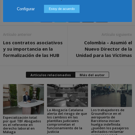
Configurar
Estoy de acuerdo
Share
Artículo anterior
Artículo siguiente
Los contratos asociativos
Colombia – Asumió el
y su importancia en la
Nuevo Director de la
formalización de las HUB
Unidad para las Víctimas
Artículos relacionados
Más del autor
La Abogacía Catalana
Los trabajadores de
alerta del riesgo de que
Groundforce en el
los cambios en las
aeropuerto de
Especialización total:
plantillas judiciales
Barcelona inician
por qué TBF Abogados
comprometan el
huelga indefinida:
es el referente en
funcionamiento de la
¿pueden los pasajeros
derecho laboral en
Justicia
afectados reclamar
Málaga