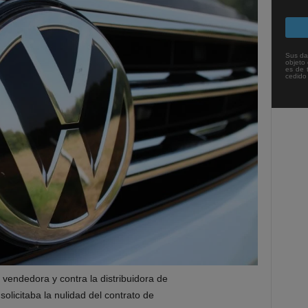
Sus da
objeto 
es de 
cedido
a vend
edora y contra la distribuidora de
s
olicitaba la nulidad del contrato de