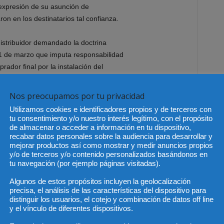
expresión
de
su
asunción
de
ron en los destinatarios
tal confianza.
 distribuidor demandado
la doctrina
1 de marzo que imputa responsabilidad
prador final
por la instalación de
l
Nos preocupamos por tu privacidad
 el contexto del escándalo público que
Utilizamos cookies e identificadores propios y de terceros con
nto de la fabricante,
sufrió
un daño
tu consentimiento y/o nuestro interés legítimo, con el propósito
l
desasosiego
derivado de
las
de almacenar o acceder a información en tu dispositivo,
recabar datos personales sobre la audiencia para desarrollar y
iones de la intervención que habría de
mejorar productos así como mostrar y medir anuncios propios
iscales, posibilidad de paralización
y/o de terceros y/o contenido personalizados basándonos en
de acceso a determinadas zonas
tu navegación (por ejemplo páginas visitadas).
portancia que para un comprador de
Algunos de estos propósitos incluyen la geolocalización
e
verá
privado
,
aunque
sea
precisa, el análisis de las características del dispositivo para
 determinadas áreas.
distinguir los usuarios, el cotejo y combinación de datos off line
y el vínculo de diferentes dispositivos.
o,
el incumplimiento contractual del