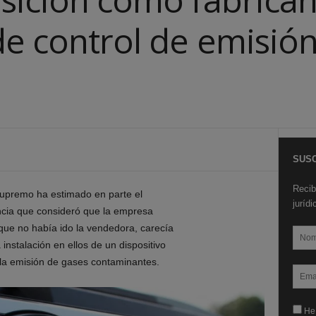
de control de emisió
SUSC
Recib
 Supremo ha estimado
en parte
el
juríd
ncia que consideró que
la empresa
 que no había ido la vendedora,
carecía
 instalación
en ellos de un
dispositivo
 la emisión de gases contaminantes.
He 