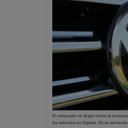
E
l comp
rador
se
dirig
ió
contra la empres
los vehículos
en España
. En
su demanda