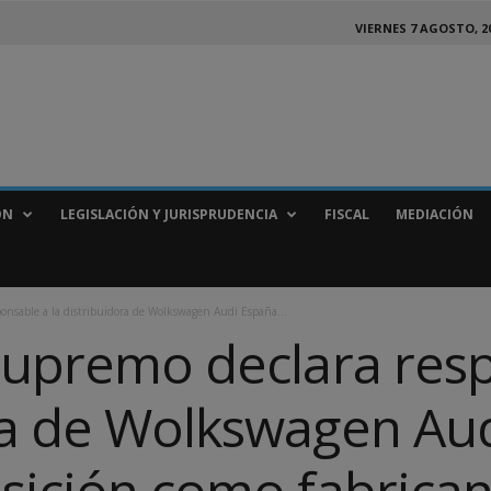
VIERNES 7 AGOSTO, 2
ÓN
LEGISLACIÓN Y JURISPRUDENCIA
FISCAL
MEDIACIÓN
onsable a la distribuidora de Wolkswagen Audi España...
 Supremo declara resp
ra de Wolkswagen Aud
sición como fabrican