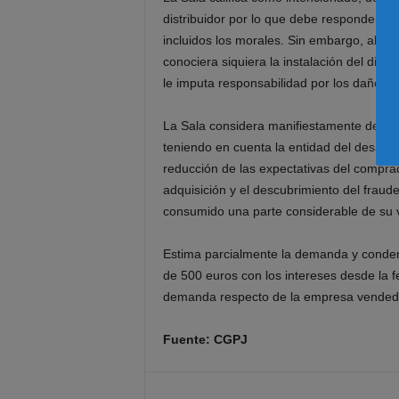
distribuidor
por lo que debe responder de 
incluidos los morales
. Sin embargo,
al no
conociera
siquiera la instalación del
dispos
le
imputa
responsabilidad por
los daños 
La Sala considera manifiestamente despro
teniendo
en cuenta
la entidad
del desaso
reducción de las expectativas del compr
adquisición y el descubrimiento del fraud
consumido una
parte considerable de
su
Estima parcialmente la demanda y conden
de
500 euros
con
los
intereses desde la f
demanda respecto de la empresa vended
Fuente: CGPJ