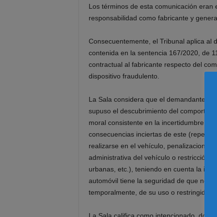
Los
términos
de
esta
comunicación
eran
responsabilidad como fabricante
y genera
Consecuentemente, el Tribunal
aplica al
contenida en la se
ntencia 167/2020, de 1
contractual al fabricante respecto del com
dispositivo fraudulento
.
La Sala considera que el demandante
,
en
supuso
el descubrimiento del comportamie
moral consistente en la
incertidumbre y
e
consecuencias inciertas
de este
(repercus
realizarse en el vehículo, penali
zaciones f
administrativa del vehículo o restr
icción 
urbanas, etc.), teniendo en cuenta la im
automóvil
tiene
la
seguridad
de
que
no
s
temporalmente, de su uso o restringido a
L
a Sala califica
como
intencionado
, dolos