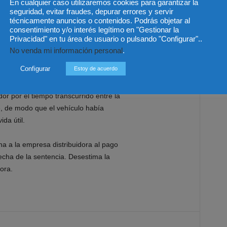
En cualquier caso utilizaremos cookies para garantizar la
todos los daños y perjuicios derivados,
seguridad, evitar fraudes, depurar errores y servir
técnicamente anuncios o contenidos. Podrás objetar al
 acreditarse
que el concesionario
consentimiento y/o interés legítimo en "Gestionar la
itivo
, no
le
atribuye
intencionalidad
,
ni
Privacidad" en tu área de usuario o pulsando "Configurar"..
morales
.
No venda mi información personal
.
Configurar
Estoy de acuerdo
porcionada la cantidad recl
amada
s
iego e incertidumbre padecidos
y
la
ador
por
el tiempo transcurrido entre la
e,
de modo
que
el vehículo
había
vida útil
.
a a la empresa distribuidora al pago
echa de la sentencia. Desestima la
ora.