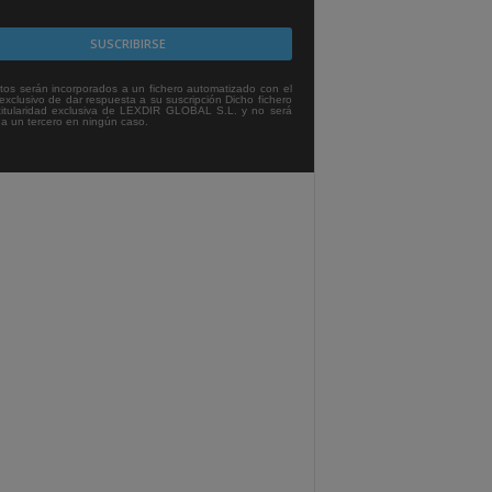
tos serán incorporados a un fichero automatizado con el
exclusivo de dar respuesta a su suscripción Dicho fichero
titularidad exclusiva de LEXDIR GLOBAL S.L. y no será
 a un tercero en ningún caso.