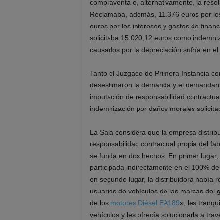
compraventa
o,
alternativamente,
la
reso
Reclamaba, además, 11.376 euros por
l
euros por los intereses y gastos de financ
solicitaba 15.020,12 euros como indemniza
causados por la depreciación sufría en el 
Tanto
el
Juzgado
de
Primera
Instancia
c
desestimaron la
demanda y
e
l demandant
imputación de responsabilidad contractual
indemnización por daños morales solicita
La Sala
considera
que
la empresa distrib
responsabilidad
contractual
propia del
fab
se funda en
dos
hechos
. En primer lugar,
participada
indirectamente en
el 100% de 
en segundo lugar,
la distribuidora
había r
usuarios de vehículos de las marcas del g
de los
motores Diésel EA189
», les tranqu
vehículos y les ofrecía
solucionarla
a trav