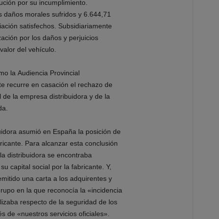
lución
por
su
incumplimiento.
os
daños morales sufridos y 6.644,71
iación satisfechos. Subsidiariame
nte
ción por los daños y perjuicios
valor del vehículo.
omo
la
Audiencia
Provincial
e recurre en
casación el rechazo de
 de la empresa distribuidora y de la
da.
uidora
asumió en España la posición de
ricante
. Para alcanzar esta conclusión
la distribuidora
se encontraba
su capital social
por la fabricante
. Y,
emitido
una carta a los adquirentes y
rupo en la que reconocía la «incidencia
ilizaba respecto de la seguridad de los
és de «nuestros servic
ios oficiales».