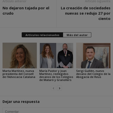
Artículo anterior
Artículo siguiente
No dejaron tajada por el
La creación de sociedades
crudo
nuevas se redujo 27 por
ciento
Artículos relacionados
Más del autor
Marta Martínez, nueva
María Pastor y Joan
Sergi Guillén, nuevo
presidenta del Consell
Martínez, reelegidos
decano del Colegio de la
de l’Advocacia Catalana
decanos de los Colegios
Abogacía de Reus
de Mataró y Granollers
Dejar una respuesta