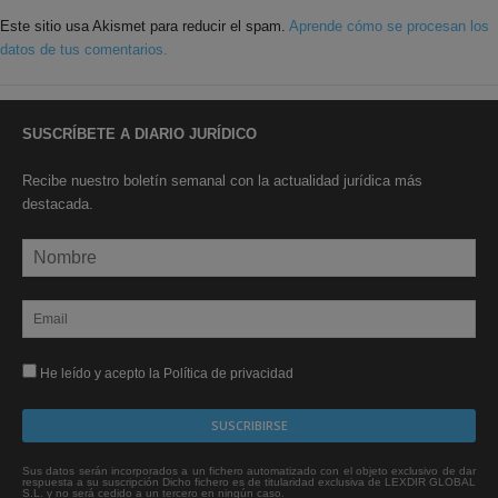
Este sitio usa Akismet para reducir el spam.
Aprende cómo se procesan los
datos de tus comentarios.
SUSCRÍBETE A DIARIO JURÍDICO
Recibe nuestro boletín semanal con la actualidad jurídica más
destacada.
He leído y acepto la Política de privacidad
Sus datos serán incorporados a un fichero automatizado con el objeto exclusivo de dar
respuesta a su suscripción Dicho fichero es de titularidad exclusiva de LEXDIR GLOBAL
S.L. y no será cedido a un tercero en ningún caso.