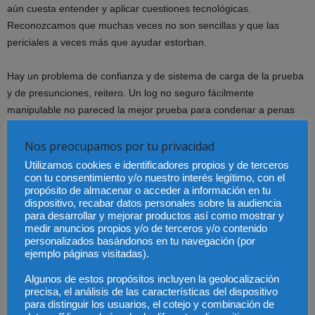
aún cuesta entender y aplicar cuestiones tecnológicas.
Reconozcamos que muchas veces no son sencillas y que las
periciales a veces más que ayudar estorban.
Hay un problema de confianza y de sistema de carga de la prueba
y de presunciones, reitero. Un log no seguro fácilmente
manipulable no pareced la mejor prueba para condenar a penas
de privación de libertad.
Nos preocupamos por tu privacidad
En este sentido ¿cómo debe actuar la empresa a la hora de
Utilizamos cookies e identificadores propios y de terceros
obtener pruebas digitales salvaguardando los derechos
con tu consentimiento y/o nuestro interés legítimo, con el
propósito de almacenar o acceder a información en tu
fundamentales de sus trabajadores? ¿Dónde está el límite
dispositivo, recabar datos personales sobre la audiencia
entre fraude y respeto a estos derechos?
para desarrollar y mejorar productos así como mostrar y
medir anuncios propios y/o de terceros y/o contenido
personalizados basándonos en tu navegación (por
En el entorno laboral, en el que el trabajador recibe instrucciones
ejemplo páginas visitadas).
de la empresa y elementos de trabajo que han de ser usados para
su actividad laboral, la intimidad se mitiga pero no se pierde. Las
Algunos de estos propósitos incluyen la geolocalización
precisa, el análisis de las características del dispositivo
organizaciones han de tener un muy especial cuidado en el modo
para distinguir los usuarios, el cotejo y combinación de
en el que se procede a la extracción u obtención de evidencias que