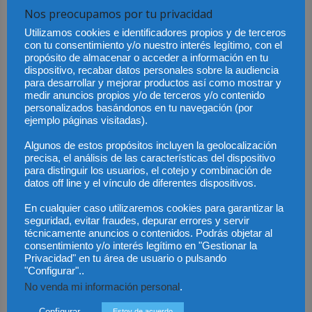
Nos preocupamos por tu privacidad
punto de vista hay que intentar organizar una transición ordenada
entre el titular nominal del despacho y sus sucesores que deberían
Utilizamos cookies e identificadores propios y de terceros
con tu consentimiento y/o nuestro interés legítimo, con el
salvaguardar los valores que hicieron desarrollar esa firma. En
propósito de almacenar o acceder a información en tu
determinadas ocasiones, los sucesores requieren la colaboración
dispositivo, recabar datos personales sobre la audiencia
de un profesional externo, al que contratan como gerente para
para desarrollar y mejorar productos así como mostrar y
medir anuncios propios y/o de terceros y/o contenido
liderar el cambio. Los despachos deben seguir creciendo,
personalizados basándonos en tu navegación (por
adaptarse a la nueva situación y seguir avanzando de ahí que la
ejemplo páginas visitadas).
dirección deba saber adaptarse a las nuevas situaciones
Algunos de estos propósitos incluyen la geolocalización
precisa, el análisis de las características del dispositivo
¿Hay alguna clave para que un despacho de abogados como
para distinguir los usuarios, el cotejo y combinación de
empresa sea rentable?
datos off line y el vínculo de diferentes dispositivos.
En cualquier caso utilizaremos cookies para garantizar la
Es complicado contestar a esta pregunta y generalizar. Hay
seguridad, evitar fraudes, depurar errores y servir
diferentes modelos de gestión de bufetes que pueden ser viables y
técnicamente anuncios o contenidos. Podrás objetar al
consentimiento y/o interés legítimo en "Gestionar la
coexistir. El modelo de los grandes despachos es multidisciplinar
Privacidad" en tu área de usuario o pulsando
ofrece varias ventajas competitivas respecto a otros. Estas firmas
"Configurar"..
pueden abordar todos aquellos temas legales que preocupen a sus
No venda mi información personal
.
clientes. Sin embargo, frente a esta estrategia, hay otras firmas
Configurar
Estoy de acuerdo