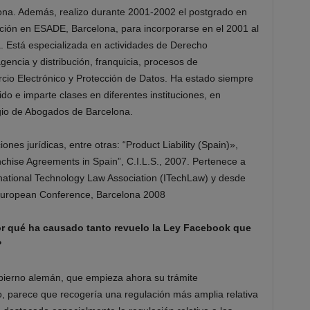
lona. Además, realizo durante 2001-2002 el postgrado en
ción en ESADE, Barcelona, para incorporarse en el 2001 al
. Está especializada en actividades de Derecho
gencia y distribución, franquicia, procesos de
cio Electrónico y Protección de Datos. Ha estado siempre
o e imparte clases en diferentes instituciones, en
egio de Abogados de Barcelona.
nes jurídicas, entre otras: “Product Liability (Spain)»,
chise Agreements in Spain”, C.I.L.S., 2007. Pertenece a
rnational Technology Law Association (ITechLaw) y desde
 European Conference, Barcelona 2008
or qué ha causado tanto revuelo la Ley Facebook que
?
bierno alemán, que empieza ahora su trámite
o, parece que recogería una regulación más amplia relativa