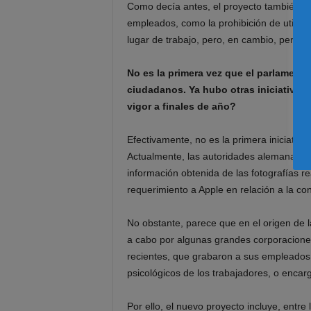
Como decía antes, el proyecto también pre
empleados, como la prohibición de utiliz
lugar de trabajo, pero, en cambio, permiti
No es la primera vez que el parlamento
ciudadanos. Ya hubo otras iniciativas.
vigor a finales de año?
Efectivamente, no es la primera iniciativa 
Actualmente, las autoridades alemanas s
información obtenida de las fotografías re
requerimiento a Apple en relación a la co
No obstante, parece que en el origen de la
a cabo por algunas grandes corporacion
recientes, que grabaron a sus empleados 
psicológicos de los trabajadores, o encar
Por ello, el nuevo proyecto incluye, entre 