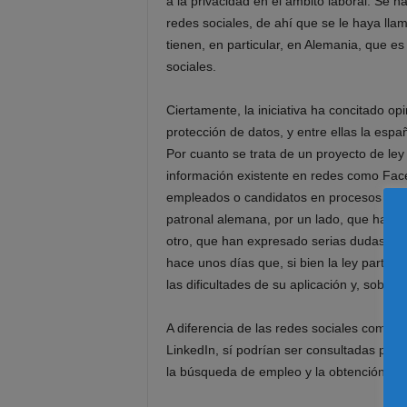
a la privacidad en el ámbito laboral. Se h
redes sociales, de ahí que se le haya lla
tienen, en particular, en Alemania, que e
sociales.
Ciertamente, la iniciativa ha concitado op
protección de datos, y entre ellas la esp
Por cuanto se trata de un proyecto de ley
información existente en redes como Face
empleados o candidatos en procesos de sel
patronal alemana, por un lado, que ha ped
otro, que han expresado serias dudas sobr
hace unos días que, si bien la ley parte
las dificultades de su aplicación y, sobreto
A diferencia de las redes sociales como F
LinkedIn, sí podrían ser consultadas por 
la búsqueda de empleo y la obtención de 