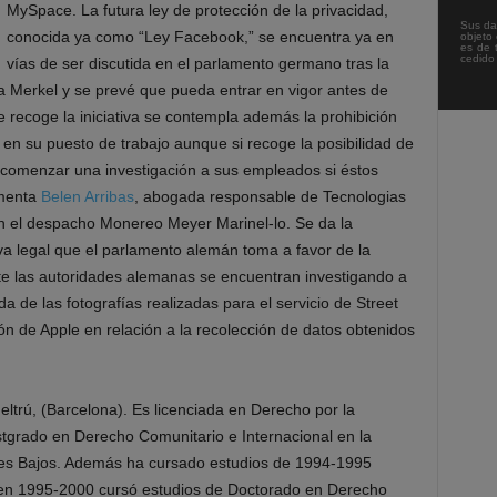
MySpace. La futura ley de protección de la privacidad,
Sus da
conocida ya como “Ley Facebook,” se encuentra ya en
objeto 
es de 
cedido
vías de ser discutida en el parlamento germano tras la
ela Merkel y se prevé que pueda entrar en vigor antes de
ue recoge la iniciativa se contempla además la prohibición
en su puesto de trabajo aunque si recoge la posibilidad de
comenzar una investigación a sus empleados si éstos
omenta
Belen Arribas
, abogada responsable de Tecnologias
en el despacho Monereo Meyer Marinel-lo. Se da la
iva legal que el parlamento alemán toma a favor de la
te las autoridades alemanas se encuentran investigando a
 de las fotografías realizadas para el servicio de Street
n de Apple en relación a la recolección de datos obtenidos
Geltrú, (Barcelona). Es licenciada en Derecho por la
stgrado en Derecho Comunitario e Internacional en la
íses Bajos. Además ha cursado estudios de 1994-1995
 en 1995-2000 cursó estudios de Doctorado en Derecho