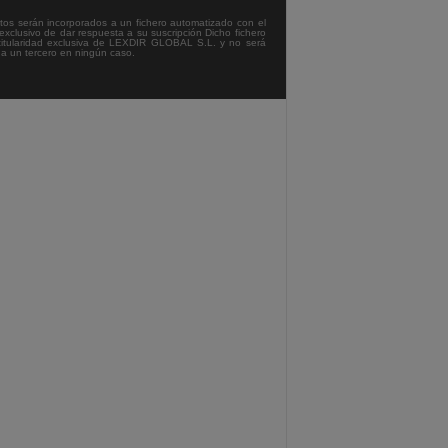
tos serán incorporados a un fichero automatizado con el
exclusivo de dar respuesta a su suscripción Dicho fichero
titularidad exclusiva de LEXDIR GLOBAL S.L. y no será
 a un tercero en ningún caso.