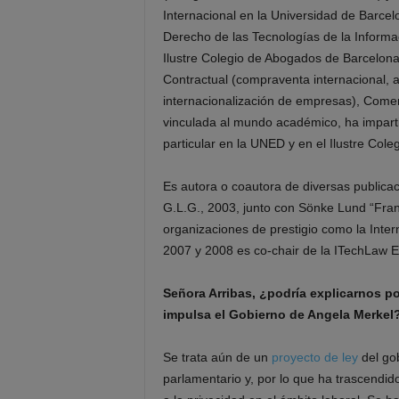
Internacional en la Universidad de Barce
Derecho de las Tecnologías de la Informa
Ilustre Colegio de Abogados de Barcelona
Contractual (compraventa internacional, a
internacionalización de empresas), Comer
vinculada al mundo académico, ha impartid
particular en la UNED y en el Ilustre Col
Es autora o coautora de diversas publicacio
G.L.G., 2003, junto con Sönke Lund “Fran
organizaciones de prestigio como la Inte
2007 y 2008 es co-chair de la ITechLaw
Señora Arribas, ¿podría explicarnos p
impulsa el Gobierno de Angela Merkel
Se trata aún de un
proyecto de ley
del go
parlamentario y, por lo que ha trascendid