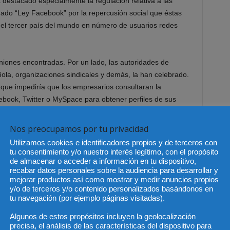
a destacado especialmente la regulación relativa a las
mado “Ley Facebook” por la repercusión social que éstas
s el tercer país del mundo en número de usuarios redes
iniones encontradas. Por un lado, las autoridades de
añola, organizaciones sindicales y demás, la han celebrado.
 que impediría que los empresarios consultaran la
book, Twitter o MySpace para obtener perfiles de sus
ección, ha recibido ya las críticas del presidente de la
ido que se reformule la ley, y de destacados expertos, por
Nos preocupamos por tu privacidad
e la aplicabilidad de la norma. El
New York Times
opinaba
Utilizamos cookies e identificadores propios y de terceros con
 de un buen concepto, parece un poco ingenua, apuntando a
tu consentimiento y/o nuestro interés legítimo, con el propósito
do, de control.
de almacenar o acceder a información en tu dispositivo,
recabar datos personales sobre la audiencia para desarrollar y
mejorar productos así como mostrar y medir anuncios propios
acebook, otras redes sociales profesionales, como Xing o
y/o de terceros y/o contenido personalizados basándonos en
los empleadores, al estar éstas destinadas precisamente a
tu navegación (por ejemplo páginas visitadas).
contactos profesionales.
Algunos de estos propósitos incluyen la geolocalización
precisa, el análisis de las características del dispositivo para