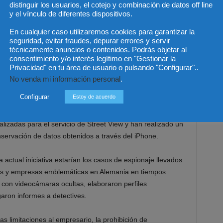
vé regular otros ámbitos de la privacidad de los
distinguir los usuarios, el cotejo y combinación de datos off line
y el vínculo de diferentes dispositivos.
ar videocámaras sin conocimiento de los empleados en el
ría que las llamadas telefónicas fuesen controladas.
En cualquier caso utilizaremos cookies para garantizar la
seguridad, evitar fraudes, depurar errores y servir
técnicamente anuncios o contenidos. Podrás objetar al
 alemán se preocupa de la privacidad de los
consentimiento y/o interés legítimo en "Gestionar la
 ¿Cuál cree que es la causa de esta Ley que entraría en
Privacidad" en tu área de usuario o pulsando "Configurar"..
No venda mi información personal
.
Configurar
Estoy de acuerdo
legal en favor de la privacidad de los particulares.
e encuentran investigando a Google por almacenar
alizadas para el servicio de Street View y han realizado un
nservación de datos obtenidos a través del iPhone.
 actual iniciativa estarían los casos de espionaje llevados
es y empresas emblemáticas en Alemania en tiempos
con videocámaras ocultas, elaboraron perfiles
garon informes a detectives.
las limitaciones al empresario, la prohibición de