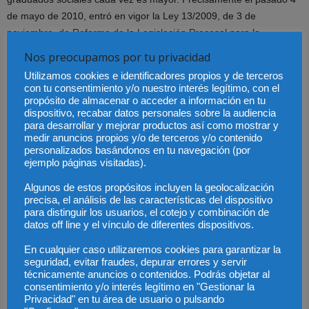
de mayo de 2010, entró en vigor la Ley 13/2009, de 3 de
noviembre, de Reforma de la Legislación Procesal para la
Implantación de la Nueva Oficina Judicial. Esta Ley que modifica la
Nos preocupamos por tu privacidad
Ley Orgánica del Poder Judicial y la Ley de Procedimiento Laboral,
Utilizamos cookies e identificadores propios y de terceros
ha consagrado la firma del Recurso de Suplicación en igualdad de
con tu consentimiento y/o nuestro interés legítimo, con el
condiciones que el resto de operadores jurídicos para el Graduado
propósito de almacenar o acceder a información en tu
dispositivo, recabar datos personales sobre la audiencia
Social Colegiado.
para desarrollar y mejorar productos así como mostrar y
medir anuncios propios y/o de terceros y/o contenido
Tanto el Consejo General como los Colegios Oficiales, son las
personalizados basándonos en tu navegación (por
ejemplo páginas visitadas).
corporaciones responsables de velar por los intereses del
Colectivo, pero también tienen la obligación de poner todos los
Algunos de estos propósitos incluyen la geolocalización
medios posibles para que aquellos profesionales, que lo necesiten,
precisa, el análisis de las características del dispositivo
para distinguir los usuarios, el cotejo y combinación de
puedan recibir una formación acorde con esta nueva
datos off line y el vínculo de diferentes dispositivos.
responsabilidad, y así garantizar que todos los Recursos de
Suplicación, que a partir de hoy pueden ser presentados ante los
En cualquier caso utilizaremos cookies para garantizar la
seguridad, evitar fraudes, depurar errores y servir
Tribunales Superiores de Justicia, sean documentos dignos de
técnicamente anuncios o contenidos. Podrás objetar al
llevar su firma.
consentimiento y/o interés legítimo en "Gestionar la
Privacidad" en tu área de usuario o pulsando