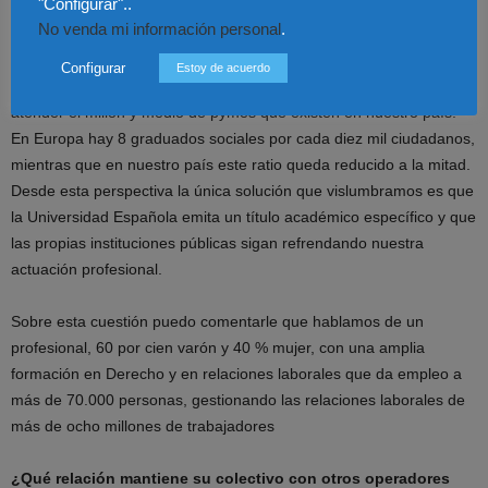
"Configurar"..
¿Hay algún perfil definido de profesional que trabaja como
No venda mi información personal
.
graduado social en nuestro país?
Configurar
Estoy de acuerdo
Somos un colectivo activo de 25000 profesionales que pueden
atender el millón y medio de pymes que existen en nuestro país.
En Europa hay 8 graduados sociales por cada diez mil ciudadanos,
mientras que en nuestro país este ratio queda reducido a la mitad.
Desde esta perspectiva la única solución que vislumbramos es que
la Universidad Española emita un título académico específico y que
las propias instituciones públicas sigan refrendando nuestra
actuación profesional.
Sobre esta cuestión puedo comentarle que hablamos de un
profesional, 60 por cien varón y 40 % mujer, con una amplia
formación en Derecho y en relaciones laborales que da empleo a
más de 70.000 personas, gestionando las relaciones laborales de
más de ocho millones de trabajadores
¿Qué relación mantiene su colectivo con otros operadores