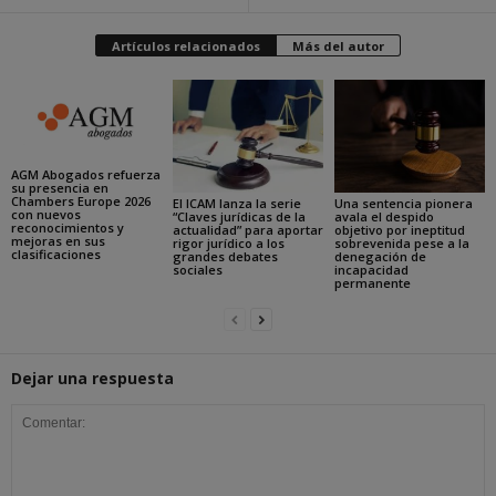
Artículos relacionados
Más del autor
AGM Abogados refuerza
su presencia en
Chambers Europe 2026
El ICAM lanza la serie
Una sentencia pionera
con nuevos
“Claves jurídicas de la
avala el despido
reconocimientos y
actualidad” para aportar
objetivo por ineptitud
mejoras en sus
rigor jurídico a los
sobrevenida pese a la
clasificaciones
grandes debates
denegación de
sociales
incapacidad
permanente
Dejar una respuesta