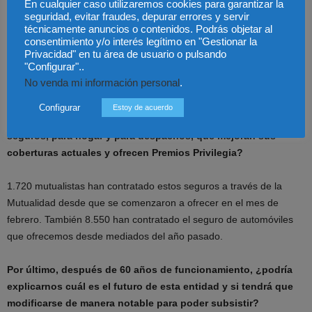
aportar la adquisición de la sede del Banco Popular a esta
En cualquier caso utilizaremos cookies para garantizar la
seguridad, evitar fraudes, depurar errores y servir
entidad?
técnicamente anuncios o contenidos. Podrás objetar al
consentimiento y/o interés legítimo en "Gestionar la
El valor de las inversiones inmobiliarias propiedad de la Mutualidad
Privacidad" en tu área de usuario o pulsando
"Configurar"..
asciende a los 400 millones. La adquisición que comenta supone
No venda mi información personal
.
un 5% de esa cifra.
Configurar
Estoy de acuerdo
¿Podría explicarlos que recepción han tenido los nuevos
seguros, para hogar y para despachos, que mejoran sus
coberturas actuales y ofrecen Premios Privilegia?
1.720 mutualistas han contratado estos seguros a través de la
Mutualidad desde que se comenzaron a ofrecer en el mes de
febrero. También 8.550 han contratado el seguro de automóviles
que ofrecemos desde mediados del año pasado.
Por último, después de 60 años de funcionamiento, ¿podría
explicarnos cuál es el futuro de esta entidad y si tendrá que
modificarse de manera notable para poder subsistir?