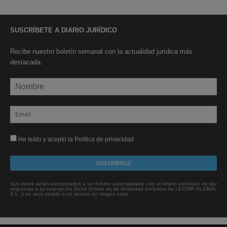
SUSCRÍBETE A DIARIO JURÍDICO
Recibe nuestro boletín semanal con la actualidad jurídica más
destacada.
He leído y acepto la Política de privacidad
Sus datos serán incorporados a un fichero automatizado con el objeto exclusivo de dar
respuesta a su suscripción Dicho fichero es de titularidad exclusiva de LEXDIR GLOBAL
S.L. y no será cedido a un tercero en ningún caso.