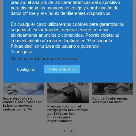
precisa, el análisis de las características del dispositivo
para distinguir los usuarios, el cotejo y combinación de
datos off line y el vínculo de diferentes dispositivos.
Artículo anterior
Artículo siguiente
La Fiscalía andaluza ordena
Crecen un 5,3% los robos
En cualquier caso utilizaremos cookies para garantizar la
seguridad, evitar fraudes, depurar errores y servir
investigar a UGT por su
con fuerza en domicilios
técnicamente anuncios o contenidos. Podrás objetar al
gestión en los fondos de
pero las infracciones por
consentimiento y/o interés legítimo en "Gestionar la
formación
drogas caen un 9,4%
Privacidad" en tu área de usuario o pulsando
"Configurar"..
No venda mi información personal
.
Artículos relacionados
Más del autor
Configurar
Estoy de acuerdo
Superdepósitos y
Ciclo de Conferencias
cuentas condicionadas:
Derecho Concursal
la banca vuelve a
Preocupación por el
seducir con el 4%
riesgo para las víctimas
por fallos en las
pulseras para
maltratadores