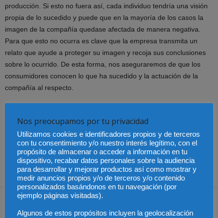
producción. Si esto no fuera así, cada individuo tendría una visión
propia de lo sucedido y puede que en la mayoría de los casos la
imagen de la compañía quedase afectada de manera negativa.
Para que esto no ocurra es clave que la empresa transmita un
relato que ayude a proteger su imagen y recoja sus conclusiones
sobre lo ocurrido. De esta forma, nos aseguraremos de que los
consumidores conocen lo que ha sucedido y la actuación de la
compañía al respecto.
Por tanto, respondiendo a la pregunta que formulábamos al inicio,
Nos preocupamos por tu privacidad
podemos afirmar que una reputación y estructura sólidas no se
Utilizamos cookies e identificadores propios y de terceros
destruyen en un minuto. Por ello, si actuamos con rapidez y hemos
con tu consentimiento y/o nuestro interés legítimo, con el
hecho un trabajo previo de prevención y preparación, seremos
propósito de almacenar o acceder a información en tu
capaces de minimizar el impacto de la alerta y salvaguardar
dispositivo, recabar datos personales sobre la audiencia
para desarrollar y mejorar productos así como mostrar y
nuestro negocio.
medir anuncios propios y/o de terceros y/o contenido
personalizados basándonos en tu navegación (por
ejemplo páginas visitadas).
Algunos de estos propósitos incluyen la geolocalización
Share