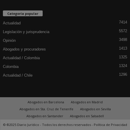
Categoría popular
7414
Actualidad
5572
Legislación y jurisprudencia
3498
Opinión
1413
Abogados y procuradores
1325
Actualidad / Colombia
1324
Colombia
1296
Actualidad / Chile
Abogados en Barcelona
Abogados en Madrid
Abogados en Sta. Cruz de Tenerife
Abogados en Sevilla
Abogados en Santander
Abogados en Sabadell
© ©2025 Diario Jurídico - Todos los derechos reservados -
Política de Privacidad