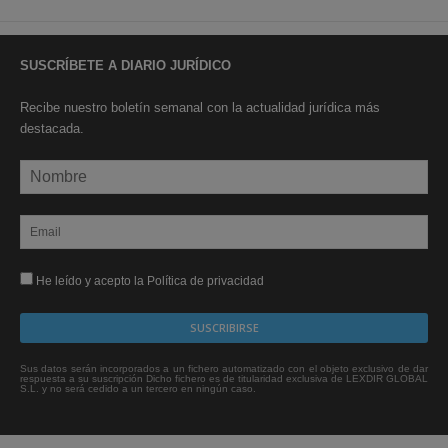
SUSCRÍBETE A DIARIO JURÍDICO
Recibe nuestro boletín semanal con la actualidad jurídica más
destacada.
He leído y acepto la Política de privacidad
Sus datos serán incorporados a un fichero automatizado con el objeto exclusivo de dar
respuesta a su suscripción Dicho fichero es de titularidad exclusiva de LEXDIR GLOBAL
S.L. y no será cedido a un tercero en ningún caso.