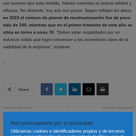
con buenos ojos esta medida, habida cuenntaa su buena utilidad y
eficacia. No obstante, hoy aún son pocos. Según reflejan los datos,
en 2023 el número de planes de reestructuración fue de poco
más de 340, mientras que en el primer trimestre de este año se
sitúa en torno a unos 70
.
“Deben estar respaldados por un
esfuerzo sólido que logre convencer a los acreedores clave de la
viabilidad de la empresa”
, sostiene.
Share
Artículo anterior
Artículo siguiente
Lotería de Navidad:
Las demandas de
¿invertir el Gordo o ‘tapar
disolución matrimonial
Nos preocupamos por tu privacidad
agujeros’?
caen un 1,4 % en el tercer
Utilizamos cookies e identificadores propios y de terceros
trimestre de 2024