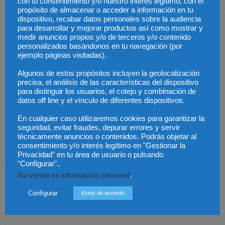
con tu consentimiento y/o nuestro interés legítimo, con el
propósito de almacenar o acceder a información en tu
dispositivo, recabar datos personales sobre la audiencia
para desarrollar y mejorar productos así como mostrar y
Artículos relacionados
Más del autor
medir anuncios propios y/o de terceros y/o contenido
personalizados basándonos en tu navegación (por
ejemplo páginas visitadas).
Algunos de estos propósitos incluyen la geolocalización
precisa, el análisis de las características del dispositivo
Los trabajadores de
Las empresas se
para distinguir los usuarios, el cotejo y combinación de
Groundforce en el
exponen a
datos off line y el vínculo de diferentes dispositivos.
aeropuerto de
responsabilidades
Publicado el aumento
Barcelona inician
penales por una
de retribuciones de
huelga indefinida:
prevención deficiente
abogados y
En cualquier caso utilizaremos cookies para garantizar la
¿pueden los pasajeros
ante el calor extremo
procuradores del Turno
afectados reclamar
de Oficio en Aragón
seguridad, evitar fraudes, depurar errores y servir
compensación?
técnicamente anuncios o contenidos. Podrás objetar al
consentimiento y/o interés legítimo en "Gestionar la
Privacidad" en tu área de usuario o pulsando
"Configurar"..
Dejar una respuesta
No venda mi información personal
.
Configurar
Estoy de acuerdo